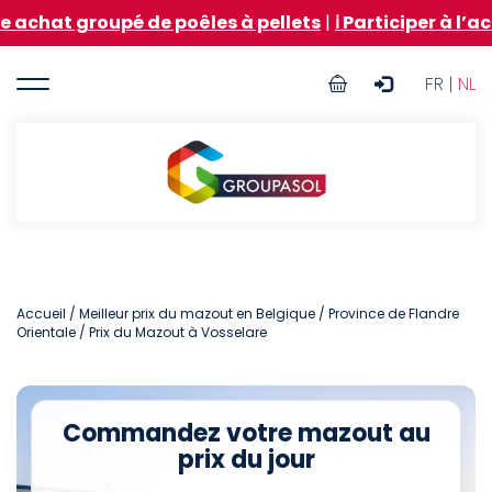
Aller
roupé de poêles à pellets
|
ℹ️ Participer à l’achat gro
au
contenu
User
principal
FR |
NL
account
menu
Groupasol
Accueil
/
Meilleur prix du mazout en Belgique
/
Province de Flandre
Orientale
/ Prix du Mazout à Vosselare
Commandez votre mazout au
prix du jour