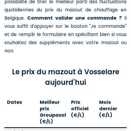
possibilité de tirer le meilleur parti des fluctuations
quotidiennes du prix du mazout de chauffage en
Belgique.
Comment valider une commande ?
Il
vous suffit d'appuyer sur le bouton "Je commande"
et de remplir le formulaire en spécifiant bien si vous
souhaitez des suppléments avec votre mazout ou
non.
Le prix du mazout à Vosselare
aujourd'hui
Dates
Meilleur
Prix
Mois
A
prix
officiel
dernier
d
Groupasol
(€/L)
(€/L)
(
(€/L)