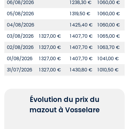
06/08/2026
1 238,30 €
1 060,00 €
8
05/08/2026
1 319,50 €
1 060,00 €
8
04/08/2026
1 425,40 €
1 060,00 €
8
03/08/2026
1 327,00 €
1 407,70 €
1 065,00 €
8
02/08/2026
1 327,00 €
1 407,70 €
1 063,70 €
8
01/08/2026
1 327,00 €
1 407,70 €
1 041,00 €
8
31/07/2026
1 327,00 €
1 430,80 €
1 010,50 €
8
Évolution du prix du
mazout à Vosselare
Chart