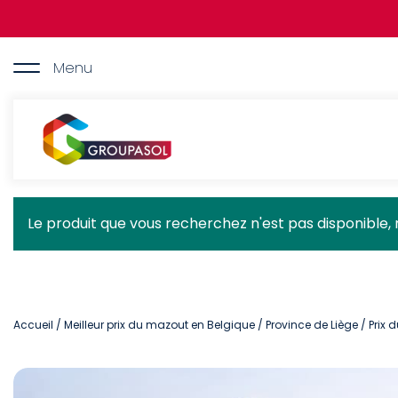
Aller
au
contenu
principal
Menu
Groupasol
Message
Le produit que vous recherchez n'est pas disponible, 
d'état
Accueil
/
Meilleur prix du mazout en Belgique
/
Province de Liège
/ Prix 