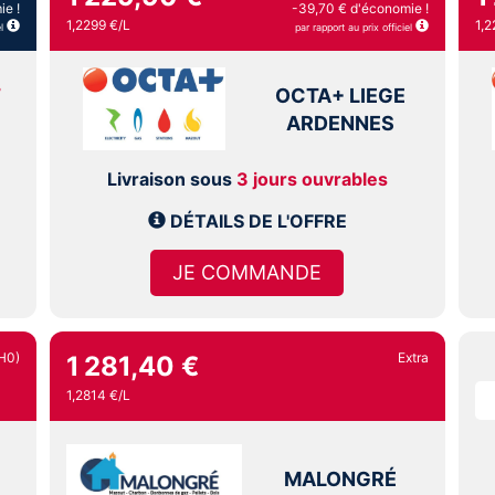
ie !
-39,70 € d'économie !
1,2299 €/L
1,2
l
par rapport au prix officiel
T
OCTA+ LIEGE
ARDENNES
Livraison sous
3 jours ouvrables
DÉTAILS DE L'OFFRE
JE COMMANDE
H0)
Extra
1 281,40 €
1,2814 €/L
MALONGRÉ