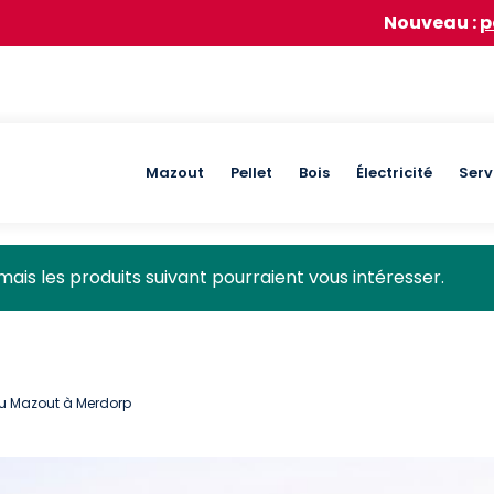
Nouveau :
participez à n
Main
Mazout
Pellet
Bois
Électricité
Serv
navigation
mais les produits suivant pourraient vous intéresser.
du Mazout à Merdorp