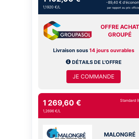
-89,40 € d'économ
1,1920 €/L
par rapport au prix officie
OFFRE ACHA
GROUPÉ
Livraison sous
14 jours ouvrables
DÉTAILS DE L'OFFRE
JE COMMANDE
Standard (
1 269,60 €
1,2696 €/L
MALONGRÉ