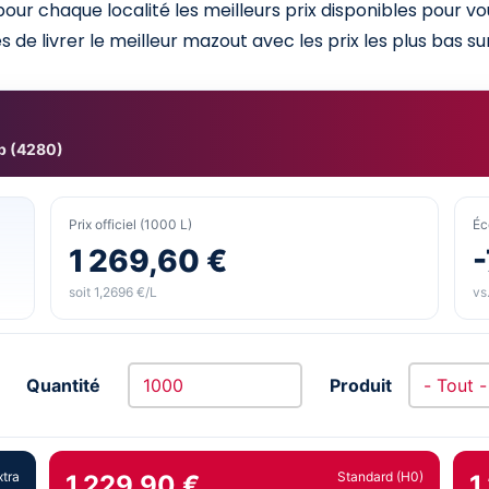
ur chaque localité les meilleurs prix disponibles pour v
 de livrer le meilleur mazout avec les prix les plus bas sur
p (4280)
Prix officiel (1000 L)
Éc
1 269,60 €
-
soit 1,2696 €/L
vs.
Quantité
Produit
xtra
Standard (H0)
1 229,90 €
1