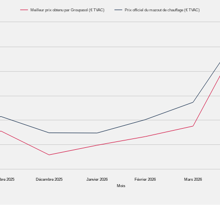
Meilleur prix obtenu par Groupasol (€ TVAC)
Prix officiel du mazout de chauffage (€ TVAC)
000L. Data ranges from 0.6575 to 1.1622.
bre 2025
Décembre 2025
Janvier 2026
Février 2026
Mars 2026
Mois