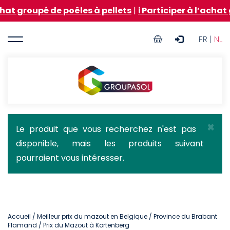
Aller
é de poêles à pellets
|
ℹ️ Participer à l’achat groupé 
au
contenu
User
principal
FR |
NL
account
menu
Groupasol
×
Message
Le produit que vous recherchez n'est pas
disponible, mais les produits suivant
d'état
pourraient vous intéresser.
Accueil
/
Meilleur prix du mazout en Belgique
/
Province du Brabant
Flamand
/ Prix du Mazout à Kortenberg