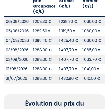
prix
officiel
dernier
d
Groupasol
(€/L)
(€/L)
(
(€/L)
06/08/2026
1 208,30 €
1 238,30 €
1 060,00 €
8
05/08/2026
1 289,50 €
1 319,50 €
1 060,00 €
8
04/08/2026
1 395,40 €
1 425,40 €
1 060,00 €
8
03/08/2026
1 288,00 €
1 407,70 €
1 065,00 €
8
02/08/2026
1 288,00 €
1 407,70 €
1 063,70 €
8
01/08/2026
1 288,00 €
1 407,70 €
1 041,00 €
8
31/07/2026
1 288,00 €
1 430,80 €
1 010,50 €
8
Évolution du prix du