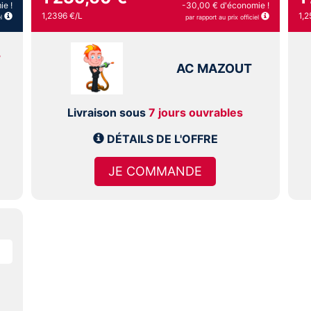
ie !
-30,00 € d'économie !
1,2396 €/L
1,2
l
par rapport au prix officiel
T
AC MAZOUT
Livraison sous
7 jours ouvrables
DÉTAILS DE L'OFFRE
JE COMMANDE