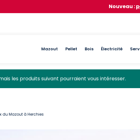
Nouveau :
participez à n
Main
Mazout
Pellet
Bois
Électricité
Serv
navigation
mais les produits suivant pourraient vous intéresser.
ix du Mazout à Herchies