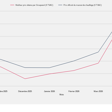
Meilleur prix obtenu par Groupasol (€ TVAC)
Prix officiel du mazout de chauffage (€ TVAC)
000L. Data ranges from 0.6582 to 1.1622.
bre 2025
Décembre 2025
Janvier 2026
Février 2026
Mars 2026
Mois