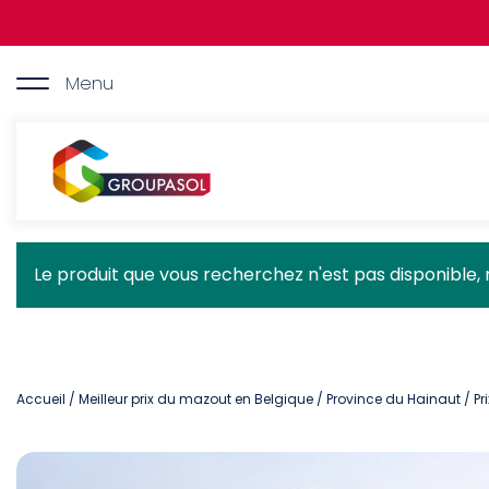
Aller
au
contenu
principal
Menu
Groupasol
Message
Le produit que vous recherchez n'est pas disponible, 
d'état
Accueil
/
Meilleur prix du mazout en Belgique
/
Province du Hainaut
/ Pr