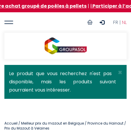
Aller
roupé de poêles à pellets
|
ℹ️ Participer à l’achat gro
au
contenu
User
principal
FR |
NL
account
menu
Groupasol
×
Message
Le produit que vous recherchez n'est pas
disponible, mais les produits suivant
d'état
pourraient vous intéresser.
Accueil
/
Meilleur prix du mazout en Belgique
/
Province du Hainaut
/
Prix du Mazout à Velaines