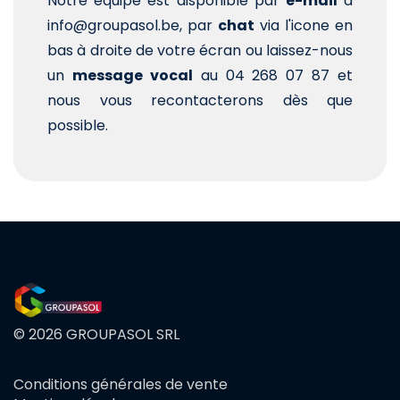
Notre équipe est disponible par
e-mail
à
info@groupasol.be, par
chat
via l'icone en
bas à droite de votre écran ou laissez-nous
un
message vocal
au 04 268 07 87 et
nous vous recontacterons dès que
possible.
© 2026 GROUPASOL SRL
Conditions générales de vente
FOOTER