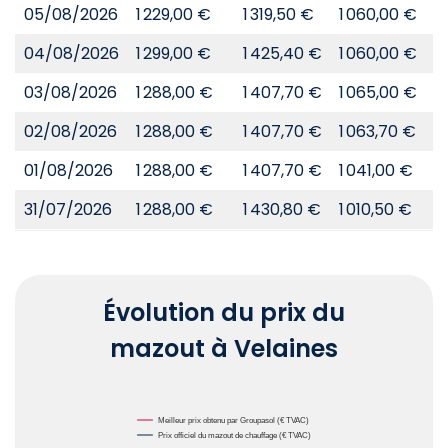
05/08/2026
1 229,00 €
1 319,50 €
1 060,00 €
8
04/08/2026
1 299,00 €
1 425,40 €
1 060,00 €
8
03/08/2026
1 288,00 €
1 407,70 €
1 065,00 €
8
02/08/2026
1 288,00 €
1 407,70 €
1 063,70 €
8
01/08/2026
1 288,00 €
1 407,70 €
1 041,00 €
8
31/07/2026
1 288,00 €
1 430,80 €
1 010,50 €
8
Évolution du prix du
mazout à Velaines
Chart
Meilleur prix obtenu par Groupasol (€ TVAC)
Prix officiel du mazout de chauffage (€ TVAC)