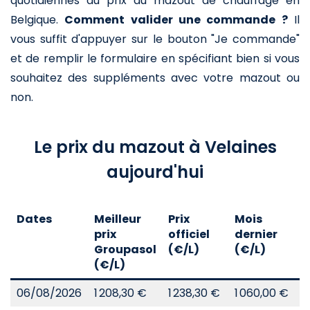
quotidiennes du prix du mazout de chauffage en
Belgique.
Comment valider une commande ?
Il
vous suffit d'appuyer sur le bouton "Je commande"
et de remplir le formulaire en spécifiant bien si vous
souhaitez des suppléments avec votre mazout ou
non.
Le prix du mazout à Velaines
aujourd'hui
Dates
Meilleur
Prix
Mois
A
prix
officiel
dernier
d
Groupasol
(€/L)
(€/L)
(
(€/L)
06/08/2026
1 208,30 €
1 238,30 €
1 060,00 €
8