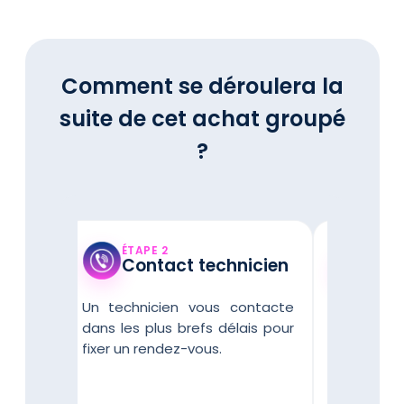
Comment se déroulera la
suite de cet achat groupé
?
ÉTAP
ÉTAPE 2
Vis
offre
Contact technicien
gra
ée par
Un technicien vous contacte
Lors de 
décidez
dans les plus brefs délais pour
technic
nde de
fixer un rendez-vous.
configu
t sans
logement
 vous
l’unité in