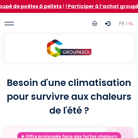
Aller
à pellets
|
ℹ️ Participer à l’achat groupé de mazout po
au
contenu
User
principal
FR |
NL
account
menu
Groupasol
Besoin d'une climatisation
pour survivre aux chaleurs
de l'été ?
☀️ Offre prolongée face aux fortes chaleurs