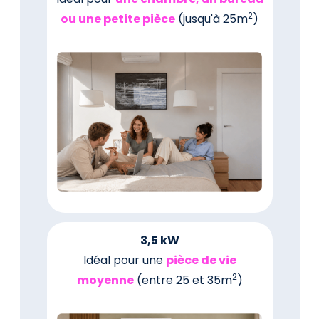
2
ou une petite pièce
(jusqu'à 25m
)
3,5 kW
Idéal pour une
pièce de vie
2
moyenne
(entre 25 et 35m
)