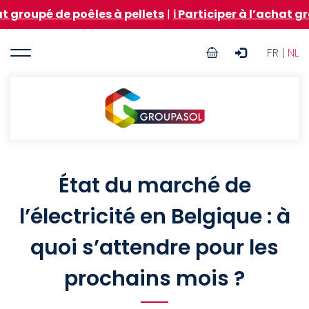
Aller
êles à pellets
|
ℹ️ Participer à l’achat groupé de mazo
au
contenu
User
principal
FR |
NL
account
menu
Groupasol
État du marché de
l’électricité en Belgique : à
quoi s’attendre pour les
prochains mois ?