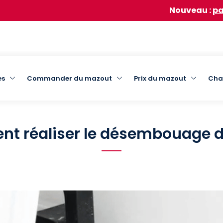
Nouveau :
participez à no
out
es
Commander du mazout
Prix du mazout
Cha
nt réaliser le désembouage d