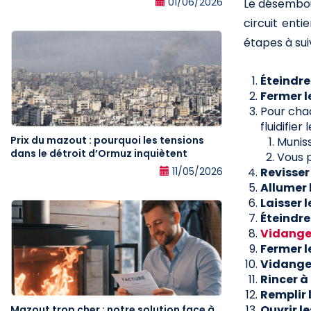
01/06/2026
Le désemboua
circuit enti
étapes à sui
Éteindre
Fermer l
Pour cha
fluidifier
Prix du mazout : pourquoi les tensions
Muniss
dans le détroit d’Ormuz inquiètent
Vous 
11/05/2026
Revisser
Allumer 
Laisser l
Éteindre
Vidanger
Fermer l
Vidange
Rincer à
Remplir 
Ouvrir l
Mazout trop cher : notre solution face à