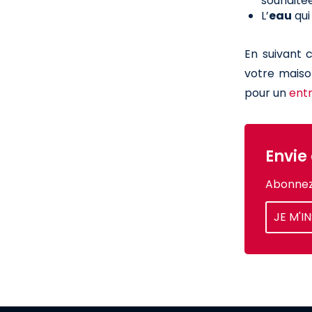
souhaitée
L’
eau
qui
En suivant 
votre maiso
pour un
ent
Envie
Abonnez-
JE M'I