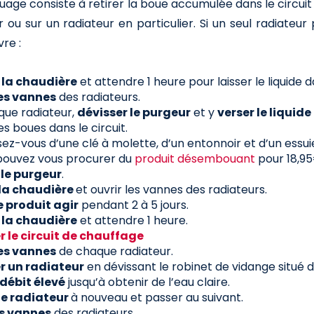
ge consiste à retirer la boue accumulée dans le circuit 
er ou sur un radiateur en particulier. Si un seul radiateu
vre :
 la chaudière
et attendre 1 heure pour laisser le liquide da
es vannes
des radiateurs.
que radiateur,
dévisser le purgeur
et y
verser le liqui
 les boues dans le circuit.
ez-vous d’une clé à molette, d’un entonnoir et d’un essui
pouvez vous procurer du
produit désembouant
pour 18,9
 le purgeur
.
la chaudière
et ouvrir les vannes des radiateurs.
e produit agir
pendant 2 à 5 jours.
 la chaudière
et attendre 1 heure.
 le circuit de chauffage
es vannes
de chaque radiateur.
r un radiateur
en dévissant le robinet de vidange situé d
 débit élevé
jusqu’à obtenir de l’eau claire.
le radiateur
à nouveau et passer au suivant.
es vannes
des radiateurs.