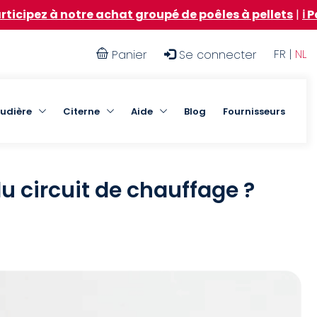
tre achat groupé de poêles à pellets
|
ℹ️ Participer à
User
FR |
NL
Panier
Se connecter
account
menu
udière
Citerne
Aide
Blog
Fournisseurs
u circuit de chauffage ?