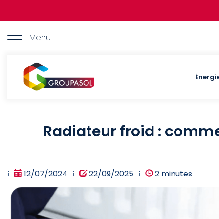
Aller
au
contenu
principal
Menu
Maz
Groupasol
Énergi
Radiateur froid : comme
12/07/2024
22/09/2025
2 minutes