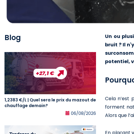
Blog
Un ou plusi
bruit ? Il 
surconsomm
potentiel, 
+27,1 €
Pourquoi
Cela n’est p
1,2383 €/L | Quel sera le prix du mazout de
chauffage demain?
forment nat
06/08/2026
Alors que l’a
En plaçant v