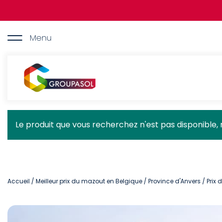
Aller
au
contenu
principal
Menu
Groupasol
Message
Le produit que vous recherchez n'est pas disponible, 
d'état
Accueil
/
Meilleur prix du mazout en Belgique
/
Province d'Anvers
/ Prix