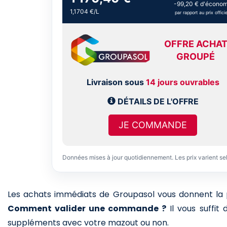
-99,20 € d'économ
1,1704 €/L
par rapport au prix officie
OFFRE ACHA
GROUPÉ
Livraison sous
14 jours ouvrables
DÉTAILS DE L'OFFRE
JE COMMANDE
Données mises à jour quotidiennement. Les prix varient se
Les achats immédiats de Groupasol vous donnent la pos
Comment valider une commande ?
Il vous suffit
suppléments avec votre mazout ou non.