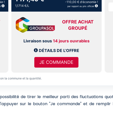
ie !
-110,00 € d'économie !
1,1714 €/L
l
par rapport au prix officiel
T
OFFRE ACHAT
GROUPÉ
Livraison sous
14 jours ouvrables
DÉTAILS DE L'OFFRE
JE COMMANDE
lon la commune et la quantité.
sibilité de tirer le meilleur parti des fluctuations qu
 d'appuyer sur le bouton "Je commande" et de remplir l