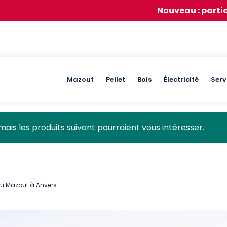
Nouveau :
participez à notre
Main
Mazout
Pellet
Bois
Électricité
Serv
navigation
mais les produits suivant pourraient vous intéresser.
 du Mazout à Anvers