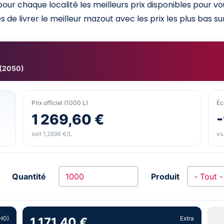
ur chaque localité les meilleurs prix disponibles pour v
 de livrer le meilleur mazout avec les prix les plus bas sur
 (2050)
Prix officiel (1000 L)
Éc
1 269,60 €
soit 1,2696 €/L
vs.
Quantité
Produit
H0)
Extra
1 171,40 €