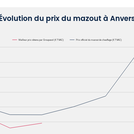
Évolution du prix du mazout à Anver
Meilleur prix obtenu par Groupasol (€ TVAC)
Prix officiel du mazout de chauffage (€ TVAC)
000L. Data ranges from 0.6582 to 1.1622.