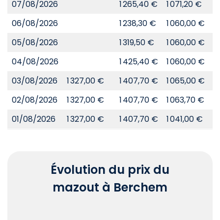
07/08/2026
1 265,40 €
1 071,20 €
8
06/08/2026
1 238,30 €
1 060,00 €
8
05/08/2026
1 319,50 €
1 060,00 €
8
04/08/2026
1 425,40 €
1 060,00 €
8
03/08/2026
1 327,00 €
1 407,70 €
1 065,00 €
8
02/08/2026
1 327,00 €
1 407,70 €
1 063,70 €
8
01/08/2026
1 327,00 €
1 407,70 €
1 041,00 €
8
Évolution du prix du
mazout à Berchem
Chart