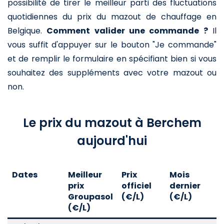
possibilité de tirer le meilleur parti des fluctuations
quotidiennes du prix du mazout de chauffage en
Belgique.
Comment valider une commande ?
Il
vous suffit d'appuyer sur le bouton "Je commande"
et de remplir le formulaire en spécifiant bien si vous
souhaitez des suppléments avec votre mazout ou
non.
Le prix du mazout à Berchem
aujourd'hui
Dates
Meilleur
Prix
Mois
A
prix
officiel
dernier
d
Groupasol
(€/L)
(€/L)
(
(€/L)