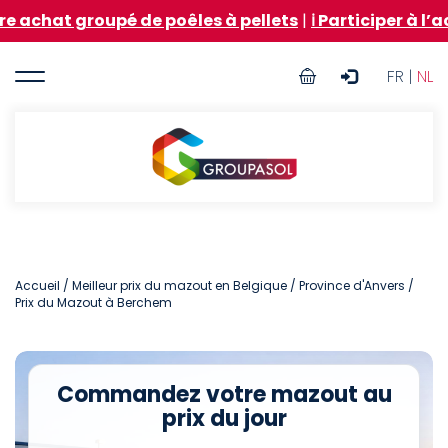
Aller
groupé de poêles à pellets
|
ℹ️ Participer à l’achat gr
au
contenu
User
principal
FR |
NL
account
menu
Groupasol
Accueil
/
Meilleur prix du mazout en Belgique
/
Province d'Anvers
/
Prix du Mazout à Berchem
Commandez votre mazout au
prix du jour