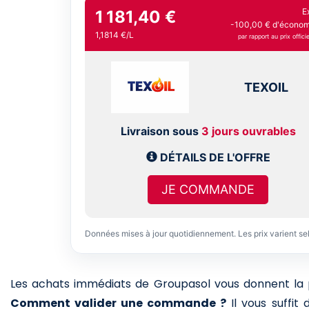
E
1 181,40 €
-100,00 € d'économi
1,1814 €/L
par rapport au prix officie
TEXOIL
Livraison sous
3 jours ouvrables
DÉTAILS DE L'OFFRE
JE COMMANDE
Données mises à jour quotidiennement. Les prix varient se
Les achats immédiats de Groupasol vous donnent la pos
Comment valider une commande ?
Il vous suffit