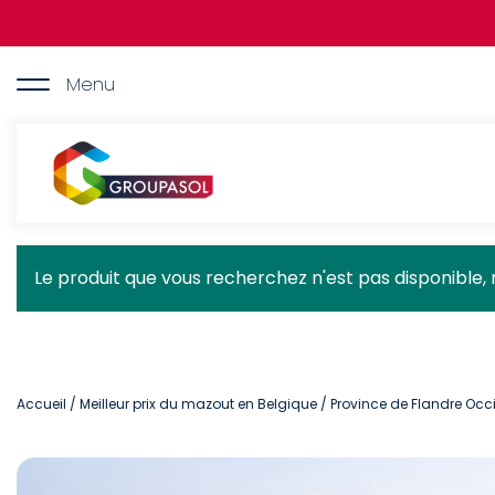
Aller
au
contenu
principal
Menu
Groupasol
Message
Le produit que vous recherchez n'est pas disponible, 
d'état
Accueil
/
Meilleur prix du mazout en Belgique
/
Province de Flandre Occ