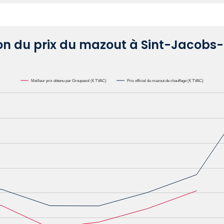
on du prix du mazout à Sint-Jacobs
Meilleur prix obtenu par Groupasol (€ TVAC)
Prix officiel du mazout de chauffage (€ TVAC)
000L. Data ranges from 0.6582 to 1.1622.