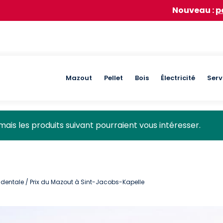
Nouveau :
participez à n
Main
Mazout
Pellet
Bois
Électricité
Serv
navigation
mais les produits suivant pourraient vous intéresser.
identale
/ Prix du Mazout à Sint-Jacobs-Kapelle