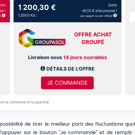
xtra
Extra
1 200,30 €
e !
-81,10 € d'économie !
1,2003 €/L
l
par rapport au prix officiel
OFFRE ACHAT
GROUPÉ
Livraison sous
14 jours ouvrables
DÉTAILS DE L'OFFRE
JE COMMANDE
lon la commune et la quantité.
sibilité de tirer le meilleur parti des fluctuations qu
 d'appuyer sur le bouton "Je commande" et de remplir l