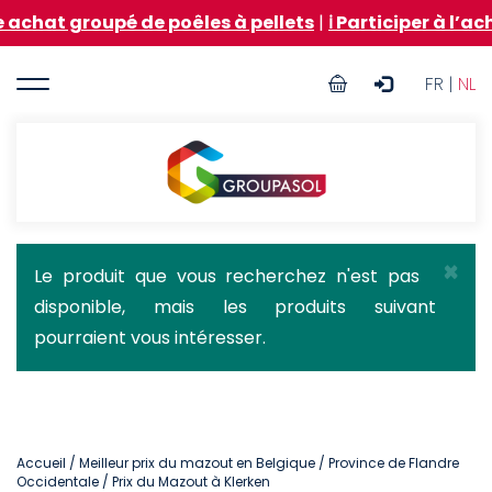
Aller
oupé de poêles à pellets
|
ℹ️ Participer à l’achat grou
au
contenu
User
principal
FR |
NL
account
menu
Groupasol
×
Message
Le produit que vous recherchez n'est pas
disponible, mais les produits suivant
d'état
pourraient vous intéresser.
Accueil
/
Meilleur prix du mazout en Belgique
/
Province de Flandre
Occidentale
/ Prix du Mazout à Klerken