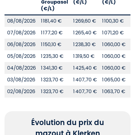
Groupasol
(€/L)
(€/L)
(
(€/L)
08/08/2026
1 181,40 €
1 269,60 €
1 100,30 €
8
07/08/2026
1 177,20 €
1 265,40 €
1 071,20 €
8
06/08/2026
1 150,10 €
1 238,30 €
1 060,00 €
8
05/08/2026
1 235,30 €
1 319,50 €
1 060,00 €
8
04/08/2026
1 341,30 €
1 425,40 €
1 060,00 €
8
03/08/2026
1 323,70 €
1 407,70 €
1 065,00 €
8
02/08/2026
1 323,70 €
1 407,70 €
1 063,70 €
8
Évolution du prix du
mazout à Klerken