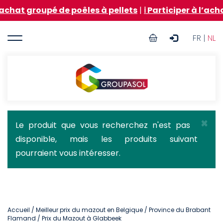
Aller
pé de poêles à pellets
|
ℹ️ Participer à l’achat groupé
au
contenu
User
principal
FR |
NL
account
menu
Groupasol
×
Message
Le produit que vous recherchez n'est pas
disponible, mais les produits suivant
d'état
pourraient vous intéresser.
Accueil
/
Meilleur prix du mazout en Belgique
/
Province du Brabant
Flamand
/ Prix du Mazout à Glabbeek