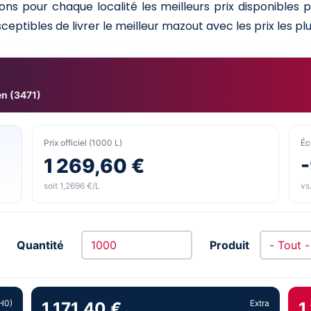
ns pour chaque localité les meilleurs prix disponibles
ceptibles de livrer le meilleur mazout avec les prix les plu
n (3471)
Prix officiel (1000 L)
Éc
1 269,60 €
soit 1,2696 €/L
vs.
Quantité
Produit
H0)
Extra
1 171,40 €
1