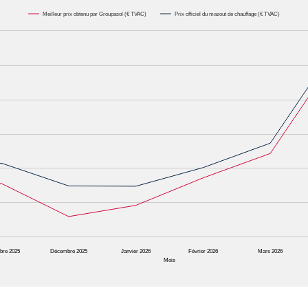
Meilleur prix obtenu par Groupasol (€ TVAC)
Prix officiel du mazout de chauffage (€ TVAC)
000L. Data ranges from 0.6582 to 1.1622.
bre 2025
Décembre 2025
Janvier 2026
Février 2026
Mars 2026
Mois