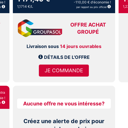
ie !
-110,00 € d'économie !
1,1714 €/L
1,2
l
par rapport au prix officiel
T
OFFRE ACHAT
GROUPÉ
Livraison sous
14 jours ouvrables
DÉTAILS DE L'OFFRE
JE COMMANDE
xtra
e !
Aucune offre ne vous intéresse?
l
Créez une alerte de prix pour