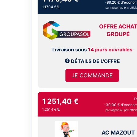
-99,20 € d'économ
1,1704 €/L
par rapport au prix officie
OFFRE ACHA
GROUPÉ
Livraison sous
14 jours ouvrables
DÉTAILS DE L'OFFRE
JE COMMANDE
E
1 251,40 €
-30,00 € d'économi
1,2514 €/L
par rapport au prix officie
AC MAZOUT