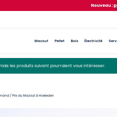
Nouveau :
participez à n
Main
Mazout
Pellet
Bois
Électricité
Serv
navigation
mais les produits suivant pourraient vous intéresser.
lamand
/ Prix du Mazout à Hoeleden