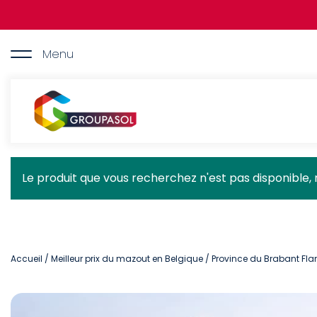
Aller
au
contenu
principal
Menu
Groupasol
Message
Le produit que vous recherchez n'est pas disponible, 
d'état
Accueil
/
Meilleur prix du mazout en Belgique
/
Province du Brabant F