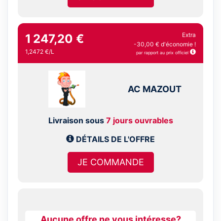
Extra
1 247,20 €
-30,00 € d'économie !
1,2472 €/L
par rapport au prix officiel
AC MAZOUT
Livraison sous
7 jours ouvrables
DÉTAILS DE L'OFFRE
JE COMMANDE
Aucune offre ne vous intéresse?