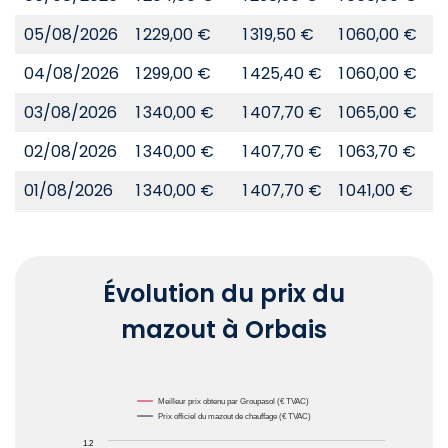
05/08/2026
1 229,00 €
1 319,50 €
1 060,00 €
8
04/08/2026
1 299,00 €
1 425,40 €
1 060,00 €
8
03/08/2026
1 340,00 €
1 407,70 €
1 065,00 €
8
02/08/2026
1 340,00 €
1 407,70 €
1 063,70 €
8
01/08/2026
1 340,00 €
1 407,70 €
1 041,00 €
8
Évolution du prix du
mazout à Orbais
Chart
Meilleur prix obtenu par Groupasol (€ TVAC)
Prix officiel du mazout de chauffage (€ TVAC)
1.2