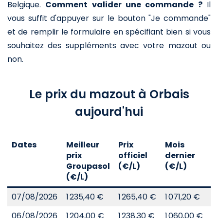
Belgique.
Comment valider une commande ?
Il
vous suffit d'appuyer sur le bouton "Je commande"
et de remplir le formulaire en spécifiant bien si vous
souhaitez des suppléments avec votre mazout ou
non.
Le prix du mazout à Orbais
aujourd'hui
Dates
Meilleur
Prix
Mois
A
prix
officiel
dernier
d
Groupasol
(€/L)
(€/L)
(
(€/L)
07/08/2026
1 235,40 €
1 265,40 €
1 071,20 €
8
06/08/2026
1 204,00 €
1 238,30 €
1 060,00 €
8