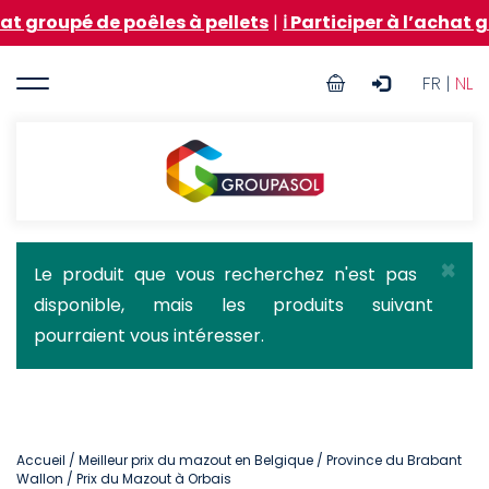
Aller
de poêles à pellets
|
ℹ️ Participer à l’achat groupé d
au
contenu
User
principal
FR |
NL
account
menu
Groupasol
×
Message
Le produit que vous recherchez n'est pas
disponible, mais les produits suivant
d'état
pourraient vous intéresser.
Accueil
/
Meilleur prix du mazout en Belgique
/
Province du Brabant
Wallon
/ Prix du Mazout à Orbais