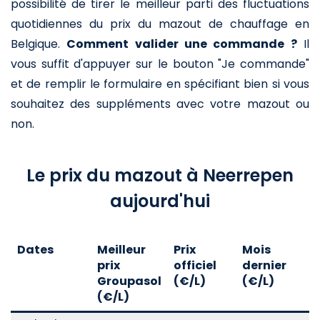
possibilité de tirer le meilleur parti des fluctuations
quotidiennes du prix du mazout de chauffage en
Belgique.
Comment valider une commande ?
Il
vous suffit d'appuyer sur le bouton "Je commande"
et de remplir le formulaire en spécifiant bien si vous
souhaitez des suppléments avec votre mazout ou
non.
Le prix du mazout à Neerrepen
aujourd'hui
Dates
Meilleur
Prix
Mois
A
prix
officiel
dernier
d
Groupasol
(€/L)
(€/L)
(
(€/L)