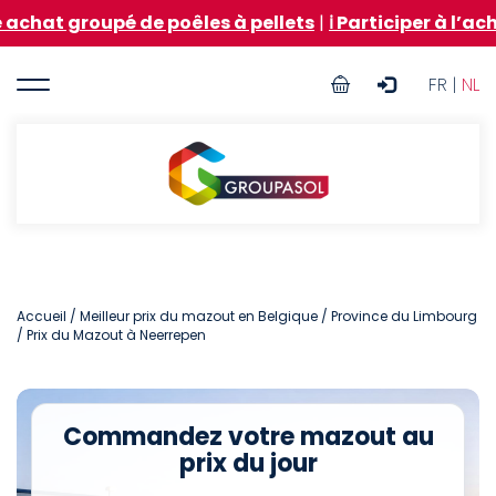
Aller
roupé de poêles à pellets
|
ℹ️ Participer à l’achat gr
au
contenu
User
principal
FR |
NL
account
menu
Groupasol
Accueil
/
Meilleur prix du mazout en Belgique
/
Province du Limbourg
/ Prix du Mazout à Neerrepen
Commandez votre mazout au
prix du jour