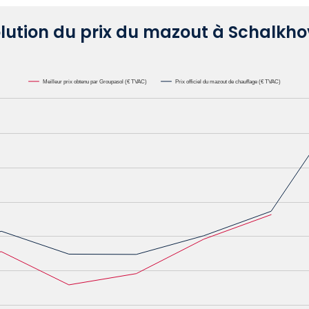
lution du prix du mazout à Schalkh
Meilleur prix obtenu par Groupasol (€ TVAC)
Prix officiel du mazout de chauffage (€ TVAC)
000L. Data ranges from 0.6582 to 1.1622.