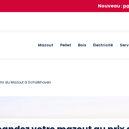
Nouveau :
participez à 
Main
Mazout
Pellet
Bois
Électricité
Serv
navigation
Prix du Mazout à Schalkhoven