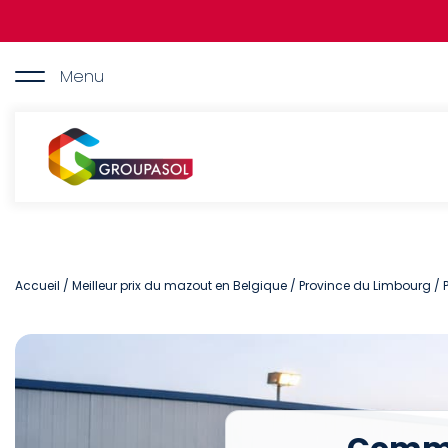
Aller
au
contenu
principal
Menu
Groupasol
Accueil
/
Meilleur prix du mazout en Belgique
/
Province du Limbourg
/ 