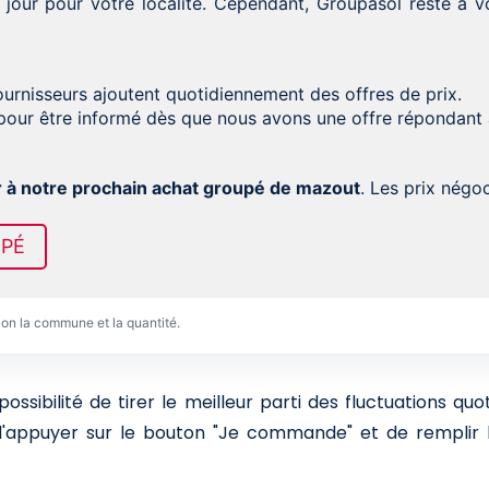
 jour pour votre localité. Cependant, Groupasol reste à
fournisseurs ajoutent quotidiennement des offres de prix.
our être informé dès que nous avons une offre répondant
r à notre prochain achat groupé de mazout
. Les prix nég
UPÉ
lon la commune et la quantité.
sibilité de tirer le meilleur parti des fluctuations qu
 d'appuyer sur le bouton "Je commande" et de remplir l