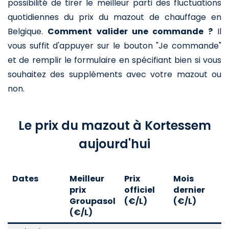
possibilité de tirer le meilleur parti des fluctuations
quotidiennes du prix du mazout de chauffage en
Belgique.
Comment valider une commande ?
Il
vous suffit d'appuyer sur le bouton "Je commande"
et de remplir le formulaire en spécifiant bien si vous
souhaitez des suppléments avec votre mazout ou
non.
Le prix du mazout à Kortessem
aujourd'hui
Dates
Meilleur
Prix
Mois
A
prix
officiel
dernier
d
Groupasol
(€/L)
(€/L)
(
(€/L)