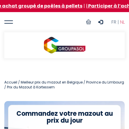
Aller
groupé de poêles à pellets
|
ℹ️ Participer à l’achat gr
au
contenu
User
principal
FR |
NL
account
menu
Groupasol
Accueil
/
Meilleur prix du mazout en Belgique
/
Province du Limbourg
/ Prix du Mazout à Kortessem
Commandez votre mazout au
prix du jour