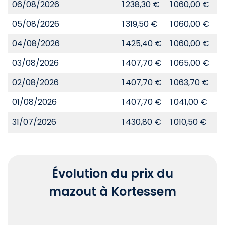
06/08/2026
1 238,30 €
1 060,00 €
8
05/08/2026
1 319,50 €
1 060,00 €
8
04/08/2026
1 425,40 €
1 060,00 €
8
03/08/2026
1 407,70 €
1 065,00 €
8
02/08/2026
1 407,70 €
1 063,70 €
8
01/08/2026
1 407,70 €
1 041,00 €
8
31/07/2026
1 430,80 €
1 010,50 €
8
Évolution du prix du
mazout à Kortessem
Chart