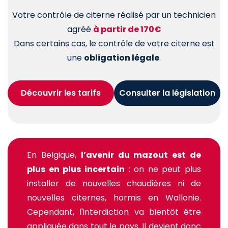
Votre contrôle de citerne réalisé par un technicien
agréé
à partir de 170€
Dans certains cas, le contrôle de votre citerne est
une
obligation légale
.
Découvrir les tarifs
Consulter la législation
En Belgique,
l’avenir du mazout est de
plus en plus incertain
: on ne peut plus
installer de nouvelles chaudières ni de
nouvelles citernes, hormis en Wallonie.
Cependant, l'interdiction va bientôt être
appliquée dans tout le pays. Il devient donc