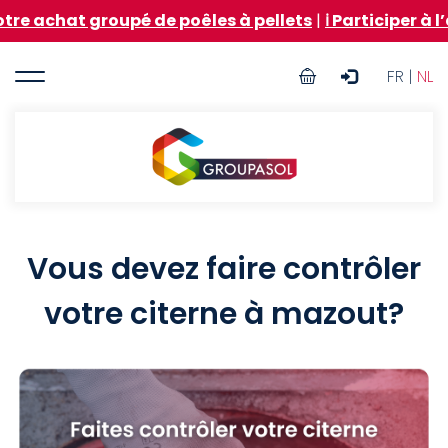
Aller
at groupé de poêles à pellets
|
ℹ️ Participer à l’acha
au
contenu
User
principal
FR |
NL
account
menu
Groupasol
Vous devez faire contrôler
votre citerne à mazout?