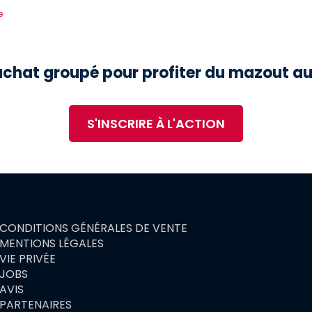
e
'achat groupé pour profiter du mazout au 
S'INSCRIRE À L'ACTION
CONDITIONS GÉNÉRALES DE VENTE
OOTER
MENTIONS LÉGALES
ENU
VIE PRIVÉE
JOBS
AVIS
PARTENAIRES