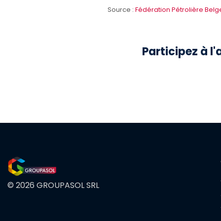
Source :
Fédération Pétrolière Belg
Participez à l
F
M
© 2026 GROUPASOL SRL