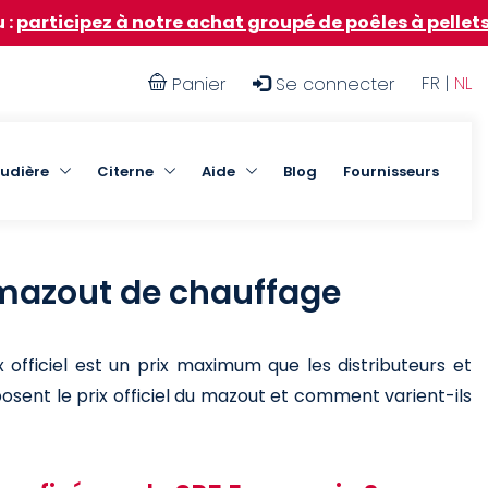
rticipez à notre achat groupé de poêles à pellets
|
ℹ️
User
FR |
NL
Panier
Se connecter
account
menu
udière
Citerne
Aide
Blog
Fournisseurs
 mazout de chauffage
 officiel est un prix maximum que les distributeurs et
osent le prix officiel du mazout et comment varient-ils