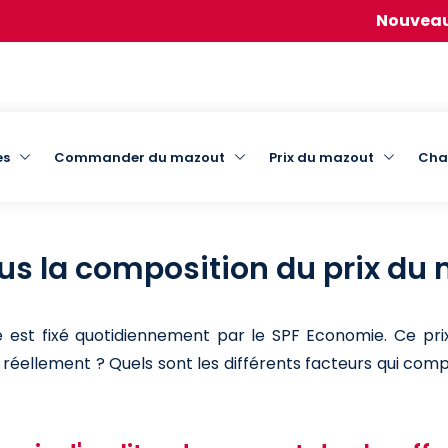
Nouveau :
pa
out
es
Commander du mazout
Prix du mazout
Cha
us la composition du prix du
 est fixé quotidiennement par le SPF Economie. Ce prix
 réellement ? Quels sont les différents facteurs qui comp