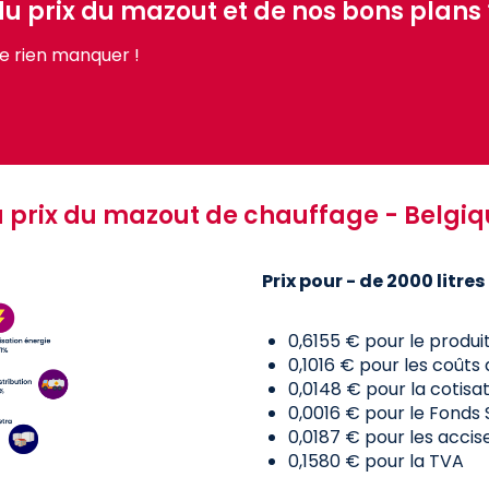
 du prix du mazout et de nos bons plans 
e rien manquer !
 prix du mazout de chauffage - Belgiq
Prix pour - de 2000 litres
0,6155 € pour le produit
0,1016 € pour les coûts 
0,0148 € pour la cotisa
0,0016 € pour le Fonds
0,0187 € pour les accis
0,1580 € pour la TVA