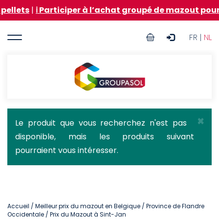
Aller
️ Participer à l’achat groupé de mazout pour être inf
au
contenu
User
principal
FR |
NL
account
menu
Groupasol
×
Message
Le produit que vous recherchez n'est pas
disponible, mais les produits suivant
d'état
pourraient vous intéresser.
Accueil
/
Meilleur prix du mazout en Belgique
/
Province de Flandre
Occidentale
/ Prix du Mazout à Sint-Jan