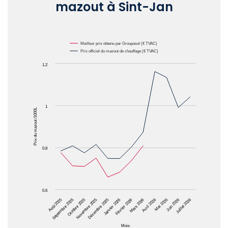
mazout à Sint-Jan
Chart
Meilleur prix obtenu par Groupasol (€ TVAC)
Prix officiel du mazout de chauffage (€ TVAC)
Line chart with 2 lines.
1.2
The chart has 1 X axis displaying Mois.
The chart has 1 Y axis displaying Prix du mazout /1
1
Prix du mazout /1000L
0.8
0.6
Octobre 2025
Janvier 2026
Avril 2026
Juillet 2026
Août 2025
Novembre 2025
Février 2026
Mai 2026
Septembre 2025
Décembre 2025
Mars 2026
Juin 2026
Mois