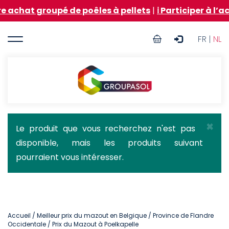
Aller
roupé de poêles à pellets
|
ℹ️ Participer à l’achat gro
au
contenu
User
principal
FR |
NL
account
menu
Groupasol
×
Message
Le produit que vous recherchez n'est pas
disponible, mais les produits suivant
d'état
pourraient vous intéresser.
Accueil
/
Meilleur prix du mazout en Belgique
/
Province de Flandre
Occidentale
/ Prix du Mazout à Poelkapelle