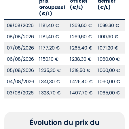
prix
officiel
dernier
d
Groupasol
(€/L)
(€/L)
(
(€/L)
09/08/2026
1 181,40 €
1 269,60 €
1 099,30 €
8
08/08/2026
1 181,40 €
1 269,60 €
1 100,30 €
8
07/08/2026
1 177,20 €
1 265,40 €
1 071,20 €
8
06/08/2026
1 150,10 €
1 238,30 €
1 060,00 €
8
05/08/2026
1 235,30 €
1 319,50 €
1 060,00 €
8
04/08/2026
1 341,30 €
1 425,40 €
1 060,00 €
8
03/08/2026
1 323,70 €
1 407,70 €
1 065,00 €
8
Évolution du prix du