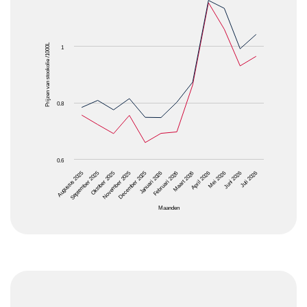
The chart has 1 X axis displaying Maanden.
The chart has 1 Y axis displaying Prijzen van stooko
Prijzen van stookolie /1000L
1
0.8
0.6
Oktober 2025
Januari 2026
April 2026
Juli 2026
Augustus 2025
November 2025
Februari 2026
Mei 2026
September 2025
December 2025
Maart 2026
Juni 2026
Maanden
End of interactive chart.