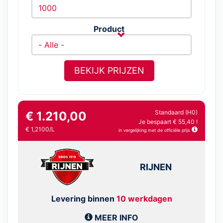
Product
BEKIJK PRIJZEN
Standaard (H0)
€ 1.210,00
Je bespaart € 55,40 !
€ 1,2100/L
in vergelijking met de officiële prijs
RIJNEN
Levering binnen
10 werkdagen
MEER INFO