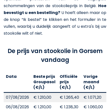
schommelingen van de stookolieprijs in België.
Hoe
bevestigt u een bestelling?
U hoeft alleen maar op
de knop “Ik bestel” te klikken en het formulier in te
vullen, waarbij u duidelijk aangeeft of u extra's bij uw
stookolie wilt of niet.
De prijs van stookolie in Gorsem
vandaag
Data
Beste prijs
Officiële
Vorige
V
Groupasol
prijs
maand
j
(€/L)
(€/L)
(€/L)
(
07/08/2026
€ 1.210,00
€ 1.265,40
€ 1.071,20
€
06/08/2026
€ 1.210,00
€ 1.238,30
€ 1.060,00
€