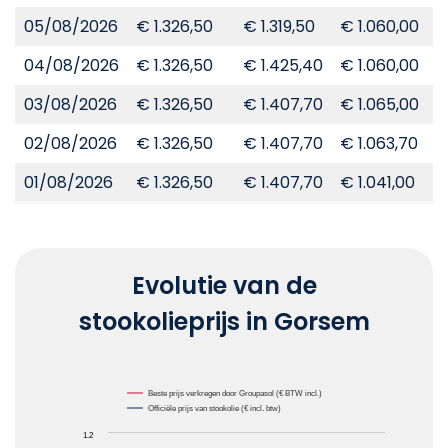
05/08/2026
€ 1.326,50
€ 1.319,50
€ 1.060,00
€
04/08/2026
€ 1.326,50
€ 1.425,40
€ 1.060,00
€
03/08/2026
€ 1.326,50
€ 1.407,70
€ 1.065,00
€
02/08/2026
€ 1.326,50
€ 1.407,70
€ 1.063,70
€
01/08/2026
€ 1.326,50
€ 1.407,70
€ 1.041,00
€
Evolutie van de
stookolieprijs in Gorsem
Chart
Beste prijs verkregen door Groupasol (€ BTW incl.)
Officiële prijs van stookolie (€ incl. btw)
Line chart with 2 lines.
1.2