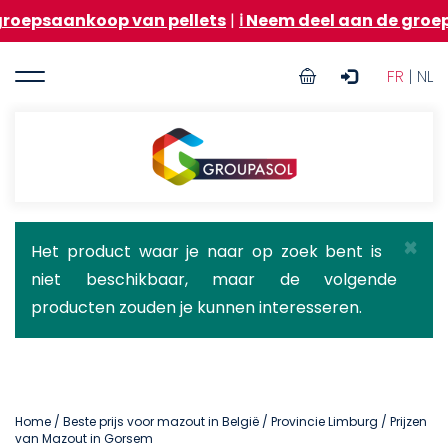
Overslaan
nkoop van pellets
|
ℹ️ Neem deel aan de groepsaanko
en
naar
User
de
FR
| NL
inhoud
account
gaan
menu
Groupasol
×
Statusbericht
Het product waar je naar op zoek bent is
niet beschikbaar, maar de volgende
producten zouden je kunnen interesseren.
Home
/
Beste prijs voor mazout in België
/
Provincie Limburg
/ Prijzen
van Mazout in Gorsem