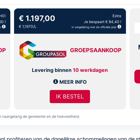
H0)
Extra
€ 1.197,00
60 !
Je bespaart € 84,40 !
€ 1,1970/L
s
in vergelijking met de officiële prijs
OP
GROEPSAANKOOP
Levering binnen
10 werkdagen
MEER INFO
IK BESTEL
en naargelang de gemeente en de hoeveelheid.
 profiteren van de dagelijkse schommelingen van de stoo