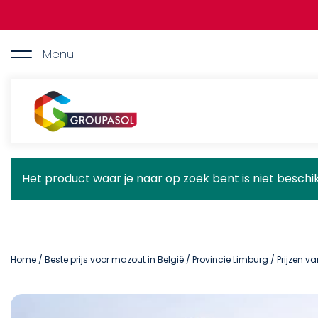
Overslaan
en
naar
de
Menu
inhoud
gaan
Groupasol
Statusbericht
Het product waar je naar op zoek bent is niet besch
Home
/
Beste prijs voor mazout in België
/
Provincie Limburg
/ Prijzen v