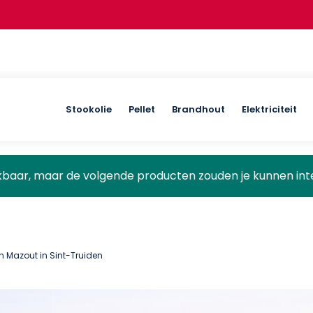
Nieuw:
do
Main
Stookolie
Pellet
Brandhout
Elektriciteit
navigation
ikbaar, maar de volgende producten zouden je kunnen int
an Mazout in Sint-Truiden