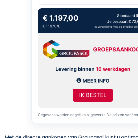
Standaard (
€ 1.197,00
Je bespaart € 72,
€ 1,1970/L
in vergelijking met de officiële prij
GROEPSAANKO
Levering binnen
10 werkdagen
MEER INFO
IK BESTEL
Gegevens worden dagelijks bijgewerkt. De prijzen variër
Met de directe aankopen van Groupasol kunt u optimaal