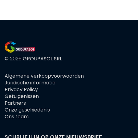
© 2026 GROUPASOL SRL
Algemene verkoopvoorwaarden
FOOTER
Juridische informatie
MENU
Privacy Policy
Getuigenissen
Partners
Onze geschiedenis
Ons team
SCHRIJF U IN OP ONZE NIEUWSBRIEF