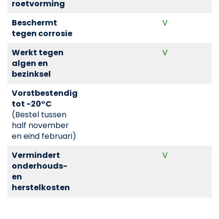
roetvorming
Beschermt
V
tegen corrosie
Werkt tegen
V
algen en
bezinksel
Vorstbestendig
tot -20°C
(Bestel tussen
half november
en eind februari)
Vermindert
V
onderhouds-
en
herstelkosten