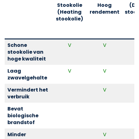
Stookolie
Hoog
(Di
(Heating
rendement
stook
stookolie)
Schone
V
V
stookolie van
hoge kwaliteit
Laag
V
V
zwavelgehalte
Vermindert het
V
verbruik
Bevat
biologische
brandstof
Minder
V