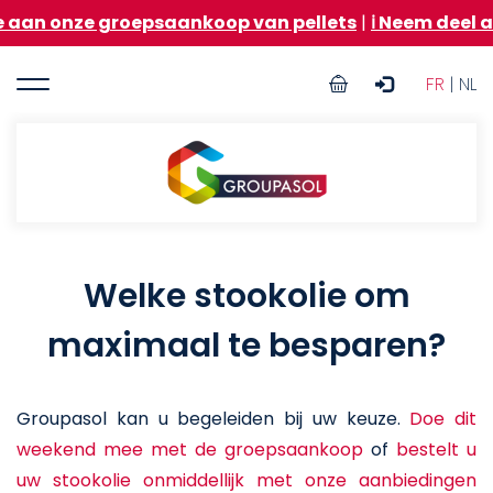
Overslaan
n onze groepsaankoop van pellets
|
ℹ️ Neem deel aa
en
naar
User
de
FR
| NL
inhoud
account
gaan
menu
Groupasol
Welke stookolie om
maximaal te besparen?
Groupasol kan u begeleiden bij uw keuze.
Doe dit
weekend mee met de groepsaankoop
of
bestelt u
uw stookolie onmiddellijk met onze aanbiedingen