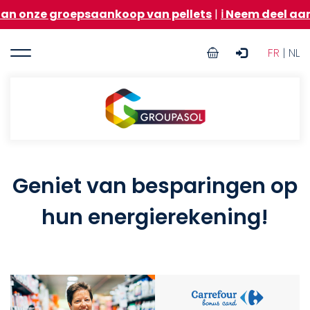
Overslaan
ze groepsaankoop van pellets
|
ℹ️ Neem deel aan de 
en
naar
User
de
FR
| NL
inhoud
account
gaan
menu
Groupasol
Geniet van besparingen op
hun energierekening!