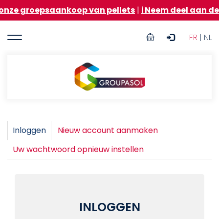
Overslaan
ze groepsaankoop van pellets
|
ℹ️ Neem deel aan de
en
naar
User
de
FR
| NL
inhoud
account
gaan
menu
Groupasol
Primaire
Inloggen
(actieve
Nieuw account aanmaken
tabblad)
tabs
Uw wachtwoord opnieuw instellen
INLOGGEN