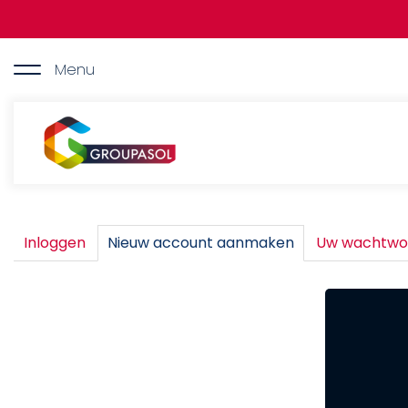
Overslaan
en
naar
de
Menu
inhoud
gaan
Groupasol
Primaire
Inloggen
Nieuw account aanmaken
(actieve
Uw wachtwoo
tabblad)
tabs