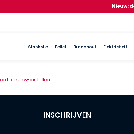
Nieuw:
doe m
Main
Stookolie
Pellet
Brandhout
Elektriciteit
navigation
rd opnieuw instellen
INSCHRIJVEN