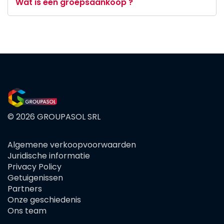
Wat is een groepsaankoop ?
© 2026 GROUPASOL SRL
Algemene verkoopvoorwaarden
FOOTER
Juridische informatie
MENU
Privacy Policy
Getuigenissen
Partners
Onze geschiedenis
Ons team