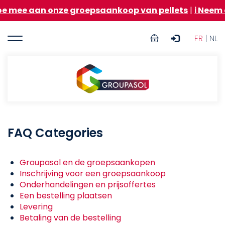
Overslaan
 mee aan onze groepsaankoop van pellets
|
ℹ️ Neem 
en
naar
User
de
FR
| NL
inhoud
account
gaan
menu
Groupasol
FAQ Categories
Groupasol en de groepsaankopen
Inschrijving voor een groepsaankoop
Onderhandelingen en prijsoffertes
Een bestelling plaatsen
Levering
Betaling van de bestelling