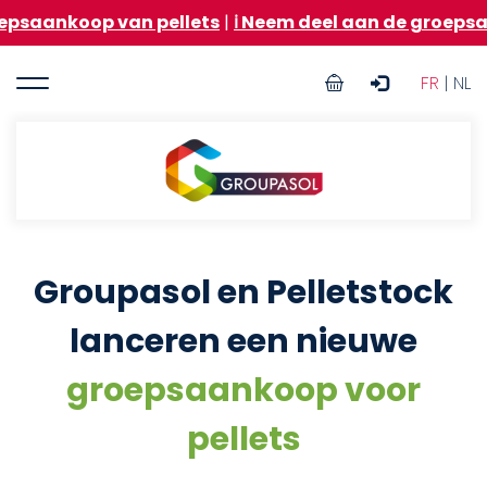
Overslaan
op van pellets
|
ℹ️ Neem deel aan de groepsaankoop 
en
naar
User
de
FR
| NL
inhoud
account
gaan
menu
Groupasol
Groupasol en Pelletstock
lanceren een nieuwe
groepsaankoop voor
pellets