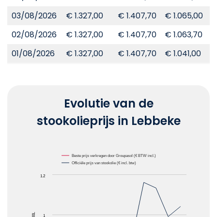
03/08/2026
€ 1.327,00
€ 1.407,70
€ 1.065,00
€
02/08/2026
€ 1.327,00
€ 1.407,70
€ 1.063,70
€
01/08/2026
€ 1.327,00
€ 1.407,70
€ 1.041,00
€
Evolutie van de
stookolieprijs in Lebbeke
Chart
Beste prijs verkregen door Groupasol (€ BTW incl.)
Officiële prijs van stookolie (€ incl. btw)
Line chart with 2 lines.
1.2
The chart has 1 X axis displaying Maanden.
The chart has 1 Y axis displaying Prijzen van stooko
1