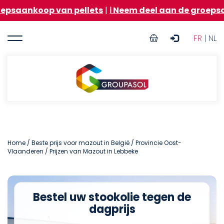
Overslaan
op van pellets
|
ℹ️ Neem deel aan de groepsaankoop v
en
naar
User
de
FR
| NL
inhoud
account
gaan
menu
Groupasol
Home
/
Beste prijs voor mazout in België
/
Provincie Oost-
Vlaanderen
/ Prijzen van Mazout in Lebbeke
Bestel uw stookolie tegen de
dagprijs