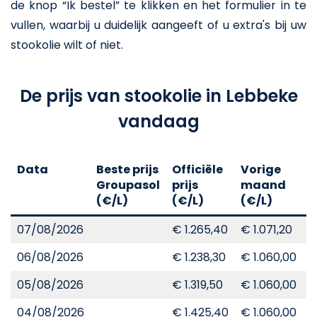
de knop “Ik bestel” te klikken en het formulier in te
vullen, waarbij u duidelijk aangeeft of u extra's bij uw
stookolie wilt of niet.
De prijs van stookolie in Lebbeke
vandaag
Data
Beste prijs
Officiële
Vorige
V
Groupasol
prijs
maand
j
(€/L)
(€/L)
(€/L)
(
07/08/2026
€ 1.265,40
€ 1.071,20
€
06/08/2026
€ 1.238,30
€ 1.060,00
€
05/08/2026
€ 1.319,50
€ 1.060,00
€
04/08/2026
€ 1.425,40
€ 1.060,00
€