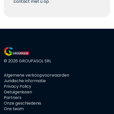
contact met u op.
© 2026 GROUPASOL SRL
Algemene verkoopvoorwaarden
FOOTER
Juridische informatie
MENU
Privacy Policy
Getuigenissen
Partners
Onze geschiedenis
Ons team