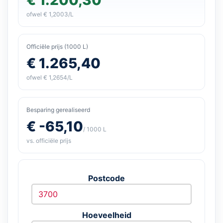
ofwel € 1,2003/L
Officiële prijs (1000 L)
€ 1.265,40
ofwel € 1,2654/L
Besparing gerealiseerd
€ -65,10
/ 1000 L
vs. officiële prijs
Postcode
Hoeveelheid