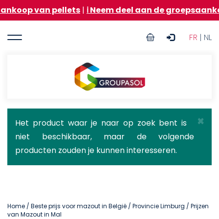
Overslaan
n pellets
|
ℹ️ Neem deel aan de groepsaankoop van s
en
naar
User
de
FR
| NL
inhoud
account
gaan
menu
Groupasol
×
Statusbericht
Het product waar je naar op zoek bent is
niet beschikbaar, maar de volgende
producten zouden je kunnen interesseren.
Home
/
Beste prijs voor mazout in België
/
Provincie Limburg
/ Prijzen
van Mazout in Mal