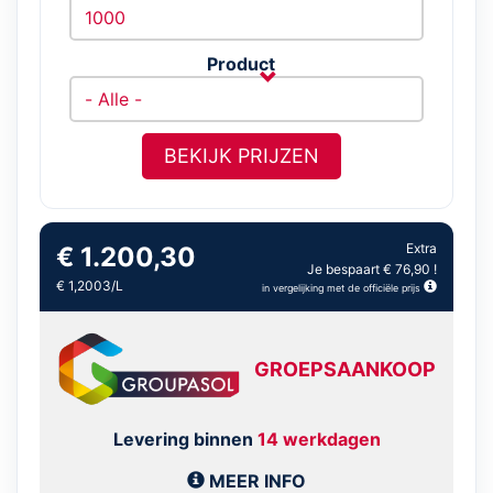
Product
BEKIJK PRIJZEN
Extra
€ 1.200,30
Je bespaart € 76,90 !
€ 1,2003/L
in vergelijking met de officiële prijs
GROEPSAANKOOP
Levering binnen
14 werkdagen
MEER INFO