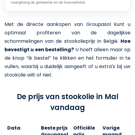
naargelang de gemeente en de hoeveelheid.
Met de directe aankopen van Groupasol kunt u
optimaal profiteren van de dagelijkse
schommelingen van de stookolieprijs in België.
Hoe
bevestigt u een bestelling?
U hoeft alleen maar op
de knop “Ik bestel” te klikken en het formulier in te
vullen, waarbij u duidelijk aangeeft of u extra's bij uw
stookolie wilt of niet.
De prijs van stookolie in Mal
vandaag
Data
Beste prijs
Officiële
Vorige
V
Groupasol
prijs
maand
j