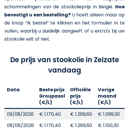
schommelingen van de stookolieprijs in België.
Hoe
bevestigt u een bestelling?
U hoeft alleen maar op
de knop “Ik bestel” te klikken en het formulier in te
vullen, waarbij u duidelijk aangeeft of u extra's bij uw
stookolie wilt of niet.
De prijs van stookolie in Zelzate
vandaag
Data
Beste prijs
Officiële
Vorige
V
Groupasol
prijs
maand
j
(€/L)
(€/L)
(€/L)
(
09/08/2026
€ 1.170,40
€ 1.269,60
€ 1.099,30
€
08/08/2026
€ 1.170,40
€ 1.269,60
€ 1.100,30
€