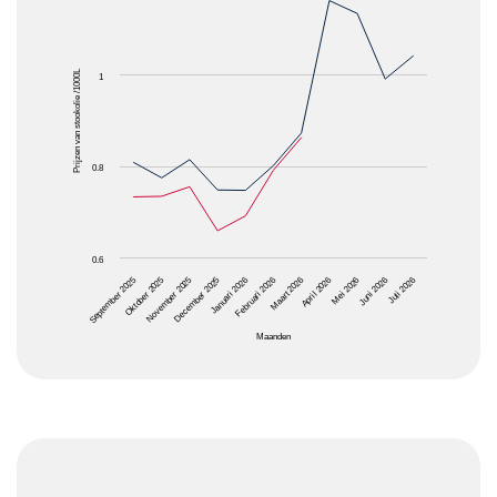
The chart has 1 X axis displaying Maanden.
The chart has 1 Y axis displaying Prijzen van stooko
Prijzen van stookolie /1000L
1
0.8
0.6
April 2026
Januari 2026
Oktober 2025
Juni 2026
Maart 2026
December 2025
September 2025
Mei 2026
Februari 2026
November 2025
Juli 2026
Maanden
End of interactive chart.