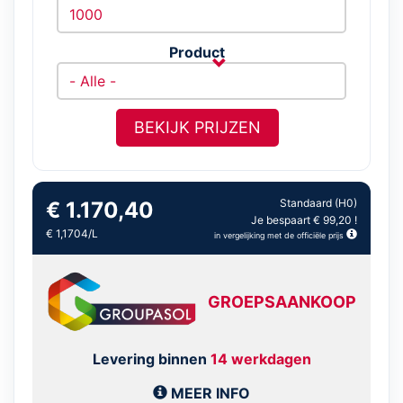
Product
BEKIJK PRIJZEN
Standaard (H0)
€ 1.170,40
Je bespaart € 99,20 !
€ 1,1704/L
in vergelijking met de officiële prijs
GROEPSAANKOOP
Levering binnen
14 werkdagen
MEER INFO