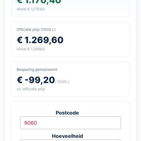
ofwel € 1,1704/L
Officiële prijs (1000 L)
€ 1.269,60
ofwel € 1,2696/L
Besparing gerealiseerd
€ -99,20
/ 1000 L
vs. officiële prijs
Postcode
Hoeveelheid