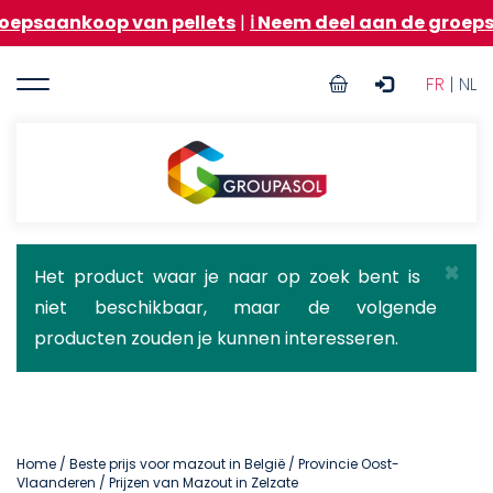
Overslaan
oop van pellets
|
ℹ️ Neem deel aan de groepsaankoop 
en
naar
User
de
FR
| NL
inhoud
account
gaan
menu
Groupasol
×
Statusbericht
Het product waar je naar op zoek bent is
niet beschikbaar, maar de volgende
producten zouden je kunnen interesseren.
Home
/
Beste prijs voor mazout in België
/
Provincie Oost-
Vlaanderen
/ Prijzen van Mazout in Zelzate