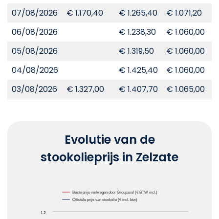
07/08/2026
€ 1.170,40
€ 1.265,40
€ 1.071,20
€
06/08/2026
€ 1.238,30
€ 1.060,00
€
05/08/2026
€ 1.319,50
€ 1.060,00
€
04/08/2026
€ 1.425,40
€ 1.060,00
€
03/08/2026
€ 1.327,00
€ 1.407,70
€ 1.065,00
€
Evolutie van de
stookolieprijs in Zelzate
Chart
Beste prijs verkregen door Groupasol (€ BTW incl.)
Officiële prijs van stookolie (€ incl. btw)
Line chart with 2 lines.
1.2