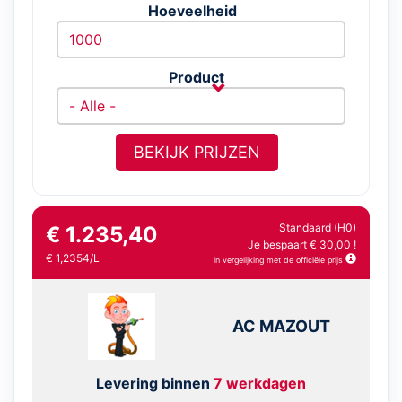
Hoeveelheid
Product
BEKIJK PRIJZEN
Standaard (H0)
€ 1.235,40
Je bespaart € 30,00 !
€ 1,2354/L
in vergelijking met de officiële prijs
AC MAZOUT
Levering binnen
7 werkdagen