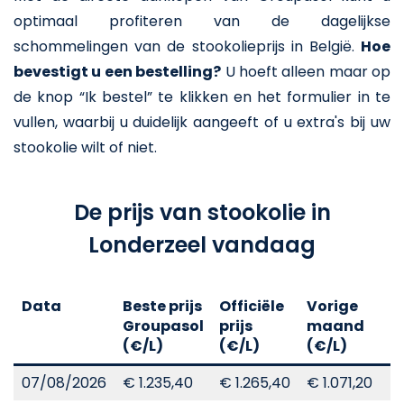
optimaal profiteren van de dagelijkse
schommelingen van de stookolieprijs in België.
Hoe
bevestigt u een bestelling?
U hoeft alleen maar op
de knop “Ik bestel” te klikken en het formulier in te
vullen, waarbij u duidelijk aangeeft of u extra's bij uw
stookolie wilt of niet.
De prijs van stookolie in
Londerzeel vandaag
Data
Beste prijs
Officiële
Vorige
V
Groupasol
prijs
maand
j
(€/L)
(€/L)
(€/L)
(
07/08/2026
€ 1.235,40
€ 1.265,40
€ 1.071,20
€