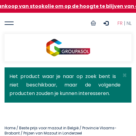
Overslaan
an stookolie om op de hoogte te blijven van de onde
en
naar
User
de
FR
| NL
inhoud
account
gaan
menu
Groupasol
×
Statusbericht
Het product waar je naar op zoek bent is
niet beschikbaar, maar de volgende
producten zouden je kunnen interesseren.
Home
/
Beste prijs voor mazout in België
/
Provincie Vlaams-
Brabant
/ Prijzen van Mazout in Londerzeel