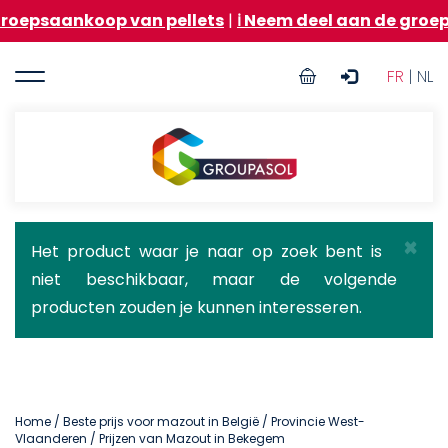
Overslaan
oop van pellets
|
ℹ️ Neem deel aan de groepsaankoop
en
naar
User
de
FR
| NL
inhoud
account
gaan
menu
Groupasol
×
Statusbericht
Het product waar je naar op zoek bent is
niet beschikbaar, maar de volgende
producten zouden je kunnen interesseren.
Home
/
Beste prijs voor mazout in België
/
Provincie West-
Vlaanderen
/ Prijzen van Mazout in Bekegem