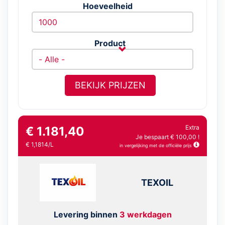
Hoeveelheid
Product
BEKIJK PRIJZEN
Extra
€ 1.181,40
Je bespaart € 100,00 !
€ 1,1814/L
in vergelijking met de officiële prijs
TEXOIL
Levering binnen
3 werkdagen