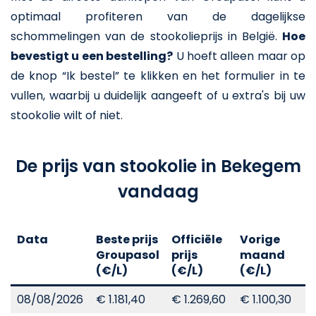
optimaal profiteren van de dagelijkse
schommelingen van de stookolieprijs in België.
Hoe
bevestigt u een bestelling?
U hoeft alleen maar op
de knop “Ik bestel” te klikken en het formulier in te
vullen, waarbij u duidelijk aangeeft of u extra's bij uw
stookolie wilt of niet.
De prijs van stookolie in Bekegem
vandaag
Data
Beste prijs
Officiële
Vorige
V
Groupasol
prijs
maand
j
(€/L)
(€/L)
(€/L)
(
08/08/2026
€ 1.181,40
€ 1.269,60
€ 1.100,30
€