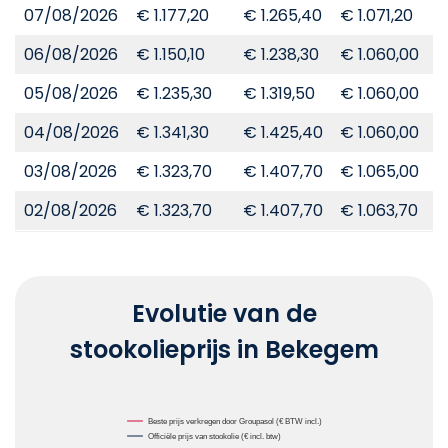
07/08/2026
€ 1.177,20
€ 1.265,40
€ 1.071,20
€
06/08/2026
€ 1.150,10
€ 1.238,30
€ 1.060,00
€
05/08/2026
€ 1.235,30
€ 1.319,50
€ 1.060,00
€
04/08/2026
€ 1.341,30
€ 1.425,40
€ 1.060,00
€
03/08/2026
€ 1.323,70
€ 1.407,70
€ 1.065,00
€
02/08/2026
€ 1.323,70
€ 1.407,70
€ 1.063,70
€
Evolutie van de
stookolieprijs in Bekegem
Chart
Beste prijs verkregen door Groupasol (€ BTW incl.)
Officiële prijs van stookolie (€ incl. btw)