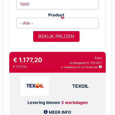
Product
BEKIJK PRIJZEN
Extra
€ 1.177,20
Je bespaart € 100,00 !
€ 1,1772/L
in vergelijking met de officiële prijs
TEXOIL
Levering binnen
3 werkdagen
MEER INFO