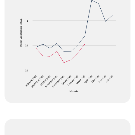
The chart has 1 X axis displaying Maanden.
The chart has 1 Y axis displaying Prijzen van stooko
Prijzen van stookolie /1000L
1
0.8
0.6
Oktober 2025
Januari 2026
April 2026
Juli 2026
Augustus 2025
November 2025
Februari 2026
Mei 2026
September 2025
December 2025
Maart 2026
Juni 2026
Maanden
End of interactive chart.