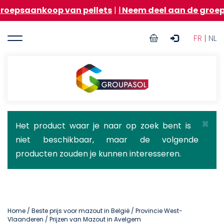
Overslaan
koop van pellets
|
ℹ️ Neem deel aan de groepsaankoop
en
naar
User
de
FR
| NL
inhoud
account
gaan
menu
Groupasol
×
Statusbericht
Het product waar je naar op zoek bent is
niet beschikbaar, maar de volgende
producten zouden je kunnen interesseren.
Home
/
Beste prijs voor mazout in België
/
Provincie West-
Vlaanderen
/ Prijzen van Mazout in Avelgem