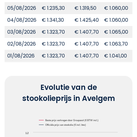
05/08/2026
€ 1.235,30
€ 1.319,50
€ 1.060,00
€
04/08/2026
€ 1.341,30
€ 1.425,40
€ 1.060,00
€
03/08/2026
€ 1.323,70
€ 1.407,70
€ 1.065,00
€
02/08/2026
€ 1.323,70
€ 1.407,70
€ 1.063,70
€
01/08/2026
€ 1.323,70
€ 1.407,70
€ 1.041,00
€
Evolutie van de
stookolieprijs in Avelgem
Chart
Beste prijs verkregen door Groupasol (€ BTW incl.)
Officiële prijs van stookolie (€ incl. btw)
Line chart with 2 lines.
1.2