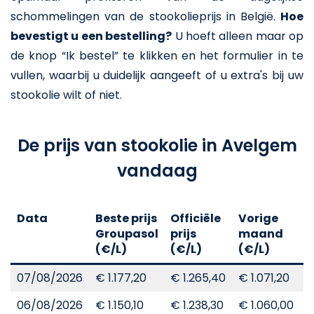
schommelingen van de stookolieprijs in België.
Hoe
bevestigt u een bestelling?
U hoeft alleen maar op
de knop “Ik bestel” te klikken en het formulier in te
vullen, waarbij u duidelijk aangeeft of u extra's bij uw
stookolie wilt of niet.
De prijs van stookolie in Avelgem
vandaag
Data
Beste prijs
Officiële
Vorige
V
Groupasol
prijs
maand
j
(€/L)
(€/L)
(€/L)
(
07/08/2026
€ 1.177,20
€ 1.265,40
€ 1.071,20
€
06/08/2026
€ 1.150,10
€ 1.238,30
€ 1.060,00
€