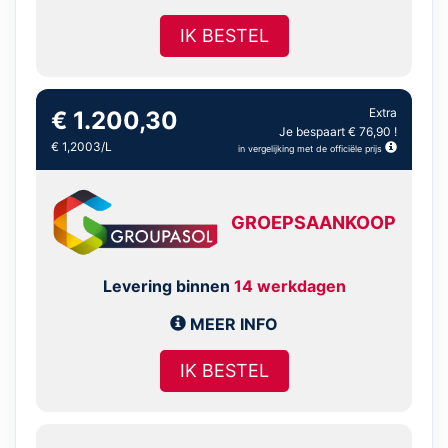
IK BESTEL
Extra
€ 1.200,30
Je bespaart € 76,90 !
€ 1,2003/L
in vergelijking met de officiële prijs
GROEPSAANKOOP
Levering binnen
14 werkdagen
MEER INFO
IK BESTEL