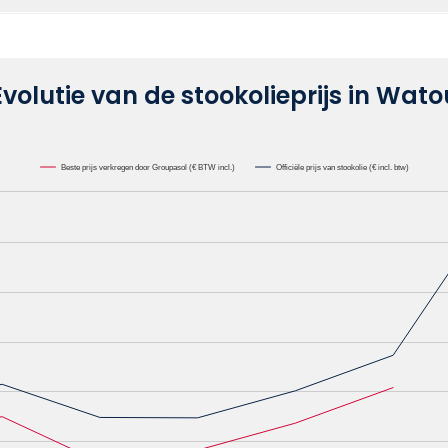
Evolutie van de stookolieprijs in Wato
Beste prijs verkregen door Groupasol (€ BTW incl.)
Officiële prijs van stookolie (€ incl. btw)
lie /1000L. Data ranges from 0.6582 to 1.1622.