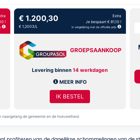
xtra
Extra
€ 1.200,30
00 !
Je bespaart € 81,10 !
€ 1,2003/L
s
in vergelijking met de officiële prijs
GROEPSAANKOOP
Levering binnen
14 werkdagen
MEER INFO
IK BESTEL
en naargelang de gemeente en de hoeveelheid.
 profiteren van de dagelijkse schommelingen van de stoo