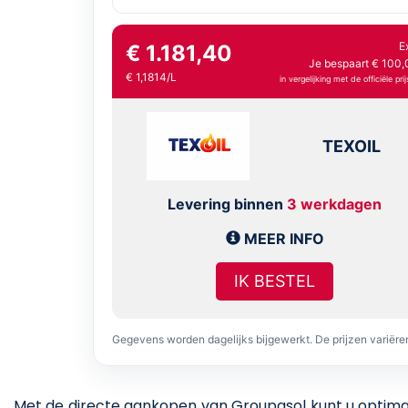
E
€ 1.181,40
Je bespaart € 100,
€ 1,1814/L
in vergelijking met de officiële prij
TEXOIL
Levering binnen
3 werkdagen
MEER INFO
IK BESTEL
Gegevens worden dagelijks bijgewerkt. De prijzen variër
Met de directe aankopen van Groupasol kunt u optimaal