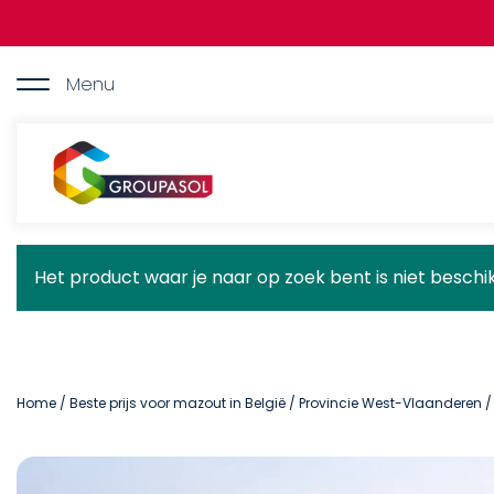
Overslaan
en
naar
de
Menu
inhoud
gaan
Groupasol
Statusbericht
Het product waar je naar op zoek bent is niet besch
Home
/
Beste prijs voor mazout in België
/
Provincie West-Vlaanderen
/