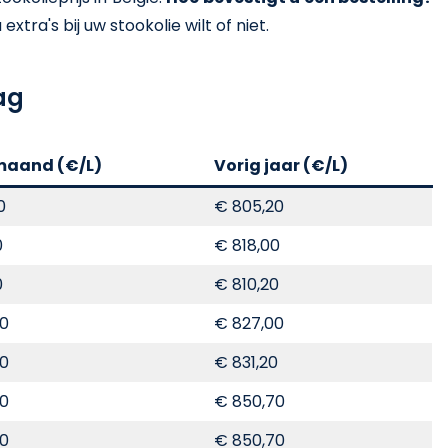
xtra's bij uw stookolie wilt of niet.
ag
maand (€/L)
Vorig jaar (€/L)
0
€ 805,20
0
€ 818,00
0
€ 810,20
00
€ 827,00
00
€ 831,20
00
€ 850,70
00
€ 850,70