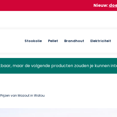
Nieuw:
doe mee aan onz
Main
Stookolie
Pellet
Brandhout
Elektriciteit
navigation
ikbaar, maar de volgende producten zouden je kunnen int
 Prijzen van Mazout in Watou