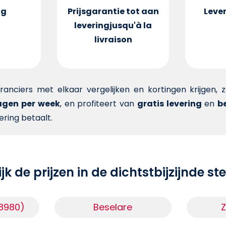
ng
Prijsgarantie tot aan
Lever
levering
jusqu'à la
livraison
veranciers met elkaar vergelijken en kortingen krijgen,
dagen per week
, en profiteert van
gratis levering
en
be
ering betaalt.
jk de prijzen in de dichtstbijzijnde s
8980)
Beselare