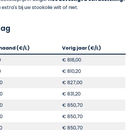
xtra's bij uw stookolie wilt of niet.
aag
maand (€/L)
Vorig jaar (€/L)
0
€ 818,00
0
€ 810,20
00
€ 827,00
00
€ 831,20
00
€ 850,70
00
€ 850,70
70
€ 850,70