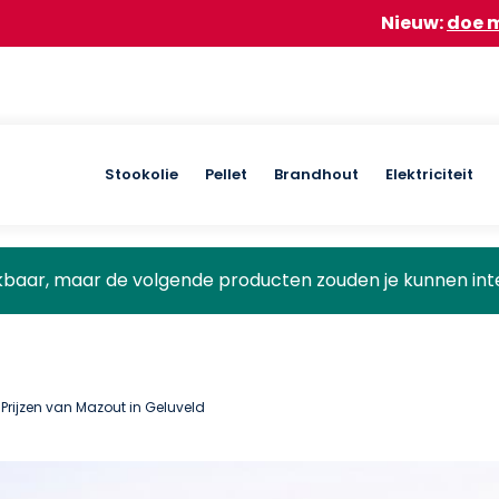
Nieuw:
doe mee aan onze
Main
Stookolie
Pellet
Brandhout
Elektriciteit
navigation
ikbaar, maar de volgende producten zouden je kunnen int
 Prijzen van Mazout in Geluveld