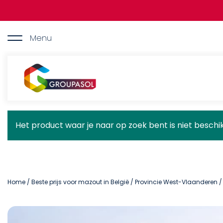
Overslaan
en
naar
de
Menu
inhoud
gaan
Groupasol
Statusbericht
Het product waar je naar op zoek bent is niet besch
Home
/
Beste prijs voor mazout in België
/
Provincie West-Vlaanderen
/