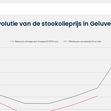
volutie van de stookolieprijs in Geluve
Beste prijs verkregen door Groupasol (€ BTW incl.)
Officiële prijs van stookolie (€ incl. btw)
lie /1000L. Data ranges from 0.6582 to 1.1622.