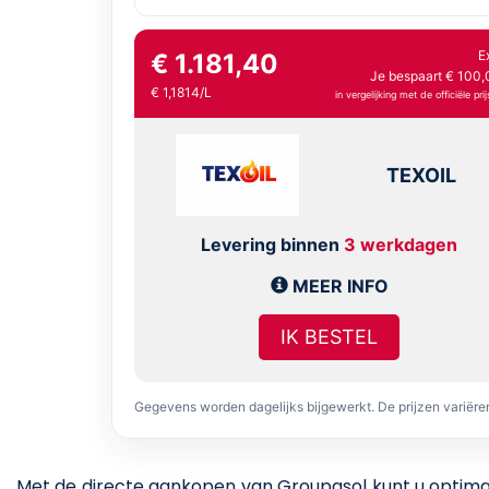
E
€ 1.181,40
Je bespaart € 100,
€ 1,1814/L
in vergelijking met de officiële prij
TEXOIL
Levering binnen
3 werkdagen
MEER INFO
IK BESTEL
Gegevens worden dagelijks bijgewerkt. De prijzen variër
Met de directe aankopen van Groupasol kunt u optimaal