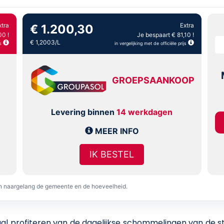
xtra
Extra
€ 1.200,30
00 !
Je bespaart € 81,10 !
€ 1,2003/L
s
in vergelijking met de officiële prijs
GROEPSAANKOOP
Levering binnen
14 werkdagen
MEER INFO
IK BESTEL
en naargelang de gemeente en de hoeveelheid.
 profiteren van de dagelijkse schommelingen van de stoo