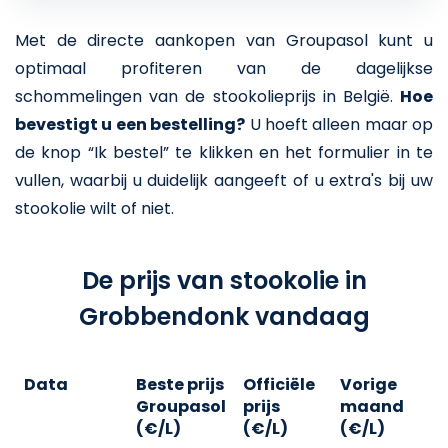
Met de directe aankopen van Groupasol kunt u
optimaal profiteren van de dagelijkse
schommelingen van de stookolieprijs in België.
Hoe
bevestigt u een bestelling?
U hoeft alleen maar op
de knop “Ik bestel” te klikken en het formulier in te
vullen, waarbij u duidelijk aangeeft of u extra's bij uw
stookolie wilt of niet.
De prijs van stookolie in
Grobbendonk vandaag
Data
Beste prijs
Officiële
Vorige
V
Groupasol
prijs
maand
j
(€/L)
(€/L)
(€/L)
(