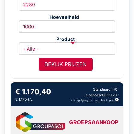
Hoeveelheid
Product
BEKIJK PRIJZEN
Standaard (H0)
€ 1.170,40
Je bespaart € 99,20 !
€ 1,1704/L
in vergelijking met de officiële prijs
GROEPSAANKOOP