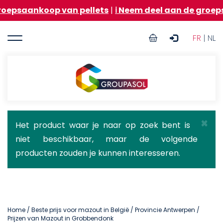
Overslaan
op van pellets
|
ℹ️ Neem deel aan de groepsaankoop 
en
naar
User
de
FR
| NL
inhoud
account
gaan
menu
Groupasol
×
Statusbericht
Het product waar je naar op zoek bent is
niet beschikbaar, maar de volgende
producten zouden je kunnen interesseren.
Home
/
Beste prijs voor mazout in België
/
Provincie Antwerpen
/
Prijzen van Mazout in Grobbendonk