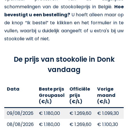
schommelingen van de stookolieprijs in België.
Hoe
bevestigt u een bestelling?
U hoeft alleen maar op
de knop “Ik bestel” te klikken en het formulier in te
vullen, waarbij u duidelijk aangeeft of u extra's bij uw
stookolie wilt of niet.
De prijs van stookolie in Donk
vandaag
Data
Beste prijs
Officiële
Vorige
V
Groupasol
prijs
maand
j
(€/L)
(€/L)
(€/L)
(
09/08/2026
€ 1.180,00
€ 1.269,60
€ 1.099,30
€
08/08/2026
€ 1.180,00
€ 1.269,60
€ 1.100,30
€