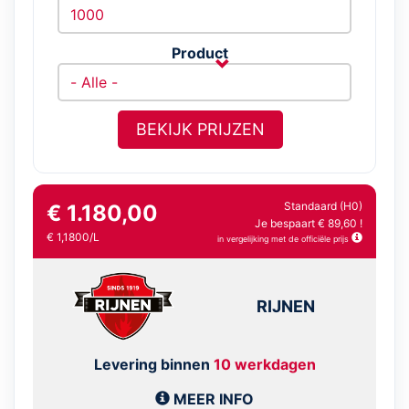
Product
BEKIJK PRIJZEN
Standaard (H0)
€ 1.180,00
Je bespaart € 89,60 !
€ 1,1800/L
in vergelijking met de officiële prijs
RIJNEN
Levering binnen
10 werkdagen
MEER INFO