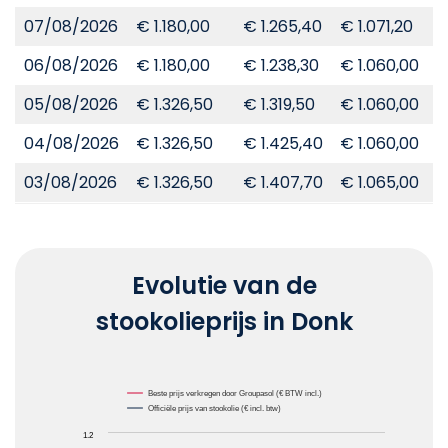
07/08/2026
€ 1.180,00
€ 1.265,40
€ 1.071,20
€
06/08/2026
€ 1.180,00
€ 1.238,30
€ 1.060,00
€
05/08/2026
€ 1.326,50
€ 1.319,50
€ 1.060,00
€
04/08/2026
€ 1.326,50
€ 1.425,40
€ 1.060,00
€
03/08/2026
€ 1.326,50
€ 1.407,70
€ 1.065,00
€
Evolutie van de
stookolieprijs in Donk
Chart
Beste prijs verkregen door Groupasol (€ BTW incl.)
Officiële prijs van stookolie (€ incl. btw)
Line chart with 2 lines.
1.2