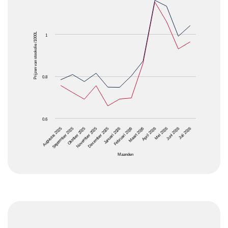
The chart has 1 X axis displaying Maanden.
The chart has 1 Y axis displaying Prijzen van stooko
Prijzen van stookolie /1000L
1
0.8
0.6
Oktober 2025
Januari 2026
April 2026
Juli 2026
Augustus 2025
November 2025
Februari 2026
Mei 2026
September 2025
December 2025
Maart 2026
Juni 2026
Maanden
End of interactive chart.