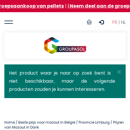
Overslaan
op van pellets
|
ℹ️ Neem deel aan de groepsaankoop 
en
naar
User
de
FR
| NL
inhoud
account
gaan
menu
Groupasol
×
Statusbericht
Het product waar je naar op zoek bent is
niet beschikbaar, maar de volgende
producten zouden je kunnen interesseren.
Home
/
Beste prijs voor mazout in België
/
Provincie Limburg
/ Prijzen
van Mazout in Donk