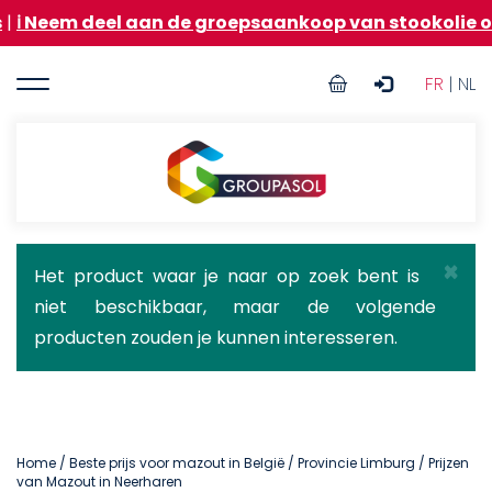
Overslaan
 deel aan de groepsaankoop van stookolie om op de h
en
naar
User
de
FR
| NL
inhoud
account
gaan
menu
Groupasol
×
Statusbericht
Het product waar je naar op zoek bent is
niet beschikbaar, maar de volgende
producten zouden je kunnen interesseren.
Home
/
Beste prijs voor mazout in België
/
Provincie Limburg
/ Prijzen
van Mazout in Neerharen