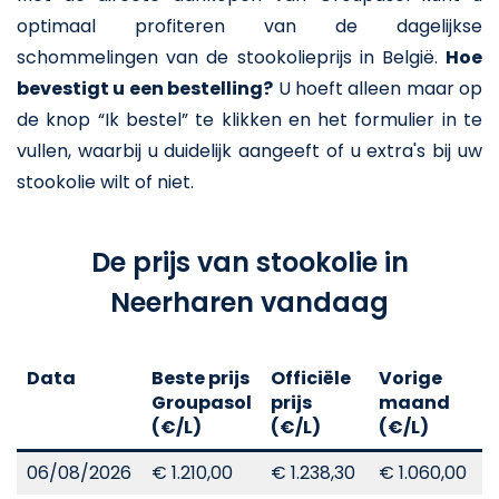
optimaal profiteren van de dagelijkse
schommelingen van de stookolieprijs in België.
Hoe
bevestigt u een bestelling?
U hoeft alleen maar op
de knop “Ik bestel” te klikken en het formulier in te
vullen, waarbij u duidelijk aangeeft of u extra's bij uw
stookolie wilt of niet.
De prijs van stookolie in
Neerharen vandaag
Data
Beste prijs
Officiële
Vorige
V
Groupasol
prijs
maand
j
(€/L)
(€/L)
(€/L)
(
06/08/2026
€ 1.210,00
€ 1.238,30
€ 1.060,00
€