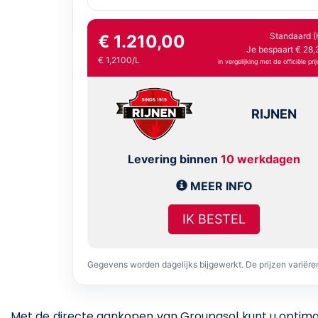
Standaard (
€ 1.210,00
Je bespaart € 28,
€ 1,2100/L
in vergelijking met de officiële prij
RIJNEN
Levering binnen
10 werkdagen
MEER INFO
IK BESTEL
Gegevens worden dagelijks bijgewerkt. De prijzen variër
Met de directe aankopen van Groupasol kunt u optimaal