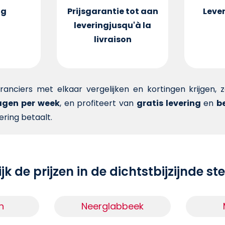
ng
Prijsgarantie tot aan
Lever
levering
jusqu'à la
livraison
veranciers met elkaar vergelijken en kortingen krijgen,
dagen per week
, en profiteert van
gratis levering
en
be
ering betaalt.
jk de prijzen in de dichtstbijzijnde s
n
Neerglabbeek