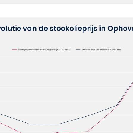
olutie van de stookolieprijs in Opho
Beste prijs verkregen door Groupasol (€ BTW incl.)
Officiële prijs van stookolie (€ incl. btw)
lie /1000L. Data ranges from 0.6582 to 1.1622.