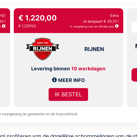
H0)
Extra
€ 1.220,00
30 !
Je bespaart € 30,10 !
€ 1,2200/L
s
in vergelijking met de officiële prijs
RIJNEN
Levering binnen
10 werkdagen
MEER INFO
IK BESTEL
en naargelang de gemeente en de hoeveelheid.
 profiteren van de dagelijkse schommelingen van de stoo