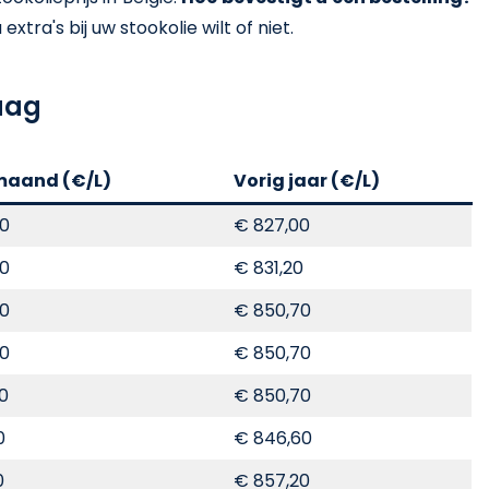
xtra's bij uw stookolie wilt of niet.
aag
maand (€/L)
Vorig jaar (€/L)
00
€ 827,00
00
€ 831,20
00
€ 850,70
00
€ 850,70
70
€ 850,70
0
€ 846,60
0
€ 857,20