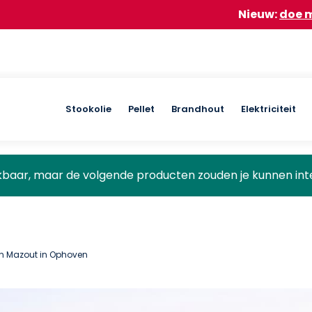
Nieuw:
doe mee aan onze
Main
Stookolie
Pellet
Brandhout
Elektriciteit
navigation
ikbaar, maar de volgende producten zouden je kunnen int
an Mazout in Ophoven