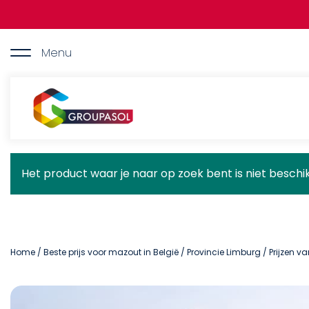
Overslaan
en
naar
de
Menu
inhoud
gaan
Groupasol
Statusbericht
Het product waar je naar op zoek bent is niet besch
Home
/
Beste prijs voor mazout in België
/
Provincie Limburg
/ Prijzen v