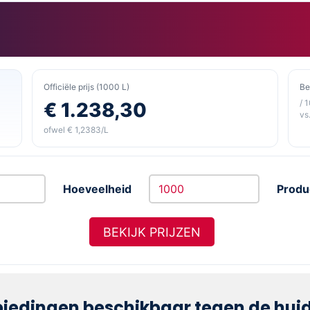
Officiële prijs (1000 L)
Be
/ 
€ 1.238,30
vs.
ofwel € 1,2383/L
Hoeveelheid
Produ
BEKIJK PRIJZEN
iedingen beschikbaar tegen de huidi