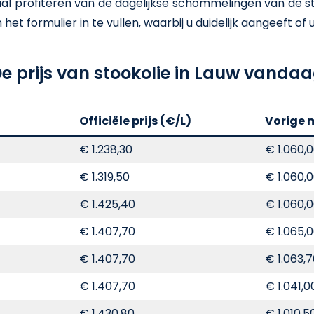
 profiteren van de dagelijkse schommelingen van de stoo
t formulier in te vullen, waarbij u duidelijk aangeeft of u e
e prijs van stookolie in Lauw vanda
Officiële prijs (€/L)
Vorige 
€ 1.238,30
€ 1.060,
€ 1.319,50
€ 1.060,
€ 1.425,40
€ 1.060,
€ 1.407,70
€ 1.065,
€ 1.407,70
€ 1.063,
€ 1.407,70
€ 1.041,0
€ 1.430,80
€ 1.010,5