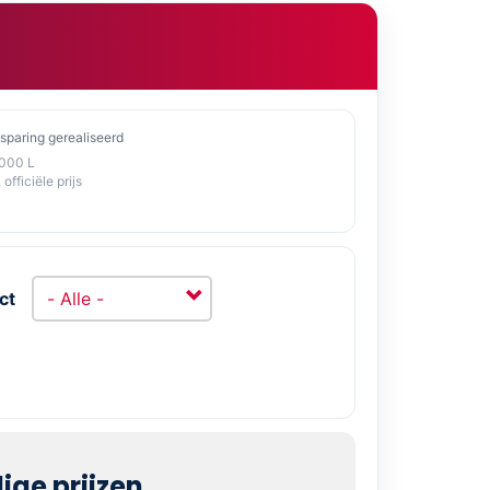
sparing gerealiseerd
1000 L
 officiële prijs
ct
ge prijzen