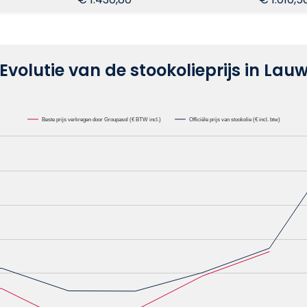
Evolutie van de stookolieprijs in Lau
Beste prijs verkregen door Groupasol (€ BTW incl.)
Officiële prijs van stookolie (€ incl. btw)
lie /1000L. Data ranges from 0.6582 to 1.1622.