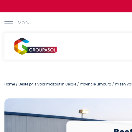
Overslaan
en
naar
de
Menu
inhoud
gaan
Groupasol
Home
/
Beste prijs voor mazout in België
/
Provincie Limburg
/ Prijzen v