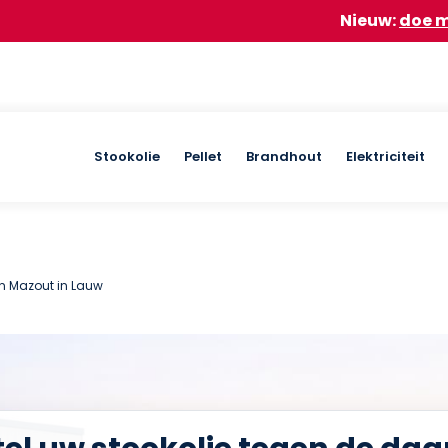
Nieuw:
doe mee aan onze
Main
Stookolie
Pellet
Brandhout
Elektriciteit
navigation
an Mazout in Lauw