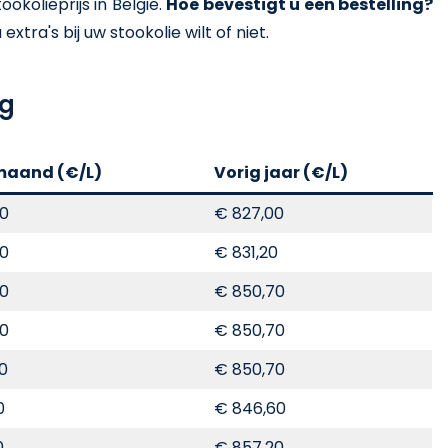
kolieprijs in België.
Hoe bevestigt u een bestelling?
xtra's bij uw stookolie wilt of niet.
ag
maand (€/L)
Vorig jaar (€/L)
00
€ 827,00
00
€ 831,20
00
€ 850,70
00
€ 850,70
70
€ 850,70
0
€ 846,60
0
€ 857,20