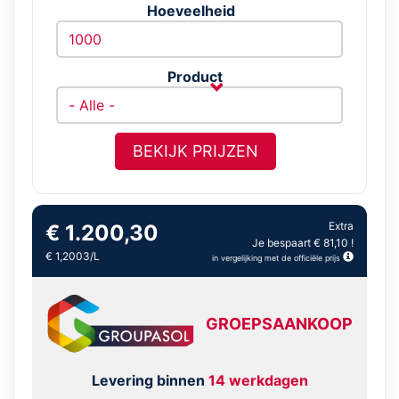
Hoeveelheid
Product
BEKIJK PRIJZEN
Extra
€ 1.200,30
Je bespaart € 81,10 !
€ 1,2003/L
in vergelijking met de officiële prijs
GROEPSAANKOOP
Levering binnen
14 werkdagen