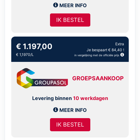
MEER INFO
IK BESTEL
Extra
€ 1.197,00
Je bespaart € 84,40 !
€ 1,1970/L
in vergelijking met de officiële prijs
GROEPSAANKOOP
Levering binnen
10 werkdagen
MEER INFO
IK BESTEL