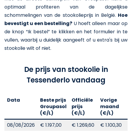
optimaal profiteren van de dagelijkse
schommelingen van de stookolieprijs in België.
Hoe
bevestigt u een bestelling?
U hoeft alleen maar op
de knop “Ik bestel” te klikken en het formulier in te
vullen, waarbij u duidelijk aangeeft of u extra's bij uw
stookolie wilt of niet.
De prijs van stookolie in
Tessenderlo vandaag
Data
Beste prijs
Officiële
Vorige
V
Groupasol
prijs
maand
j
(€/L)
(€/L)
(€/L)
(
08/08/2026
€ 1.197,00
€ 1.269,60
€ 1.100,30
€