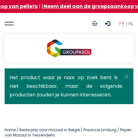
Overslaan
llets
|
ℹ️ Neem deel aan de groepsaankoop van stooko
en
naar
User
de
FR
| NL
inhoud
account
gaan
menu
Groupasol
×
Statusbericht
Het product waar je naar op zoek bent is
niet beschikbaar, maar de volgende
producten zouden je kunnen interesseren.
Home
/
Beste prijs voor mazout in België
/
Provincie Limburg
/ Prijzen
van Mazout in Tessenderlo