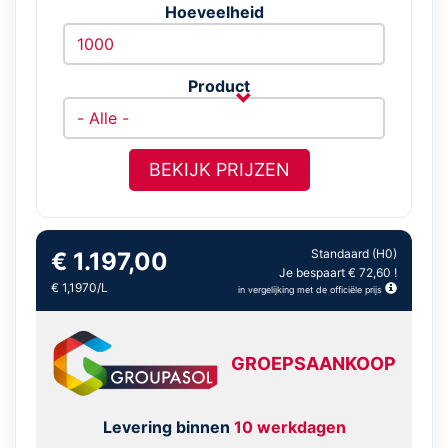
Hoeveelheid
Product
BEKIJK PRIJZEN
Standaard (H0)
€ 1.197,00
Je bespaart € 72,60 !
€ 1,1970/L
in vergelijking met de officiële prijs
GROEPSAANKOOP
Levering binnen
10 werkdagen