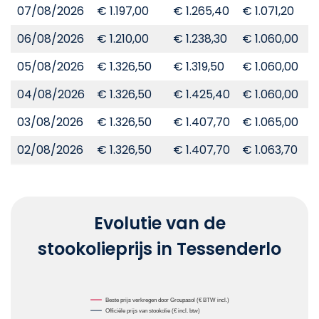
07/08/2026
€ 1.197,00
€ 1.265,40
€ 1.071,20
€
06/08/2026
€ 1.210,00
€ 1.238,30
€ 1.060,00
€
05/08/2026
€ 1.326,50
€ 1.319,50
€ 1.060,00
€
04/08/2026
€ 1.326,50
€ 1.425,40
€ 1.060,00
€
03/08/2026
€ 1.326,50
€ 1.407,70
€ 1.065,00
€
02/08/2026
€ 1.326,50
€ 1.407,70
€ 1.063,70
€
Evolutie van de
stookolieprijs in Tessenderlo
Chart
Beste prijs verkregen door Groupasol (€ BTW incl.)
Officiële prijs van stookolie (€ incl. btw)