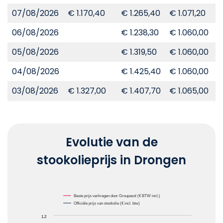
07/08/2026
€ 1.170,40
€ 1.265,40
€ 1.071,20
€
06/08/2026
€ 1.238,30
€ 1.060,00
€
05/08/2026
€ 1.319,50
€ 1.060,00
€
04/08/2026
€ 1.425,40
€ 1.060,00
€
03/08/2026
€ 1.327,00
€ 1.407,70
€ 1.065,00
€
Evolutie van de
stookolieprijs in Drongen
Chart
Beste prijs verkregen door Groupasol (€ BTW incl.)
Officiële prijs van stookolie (€ incl. btw)
Line chart with 2 lines.
1.2