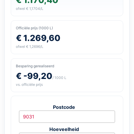
ofwel € 1,1704/L
Officiële prijs (1000 L)
€ 1.269,60
ofwel € 1,2696/L
Besparing gerealiseerd
€ -99,20
/ 1000 L
vs. officiële prijs
Postcode
Hoeveelheid