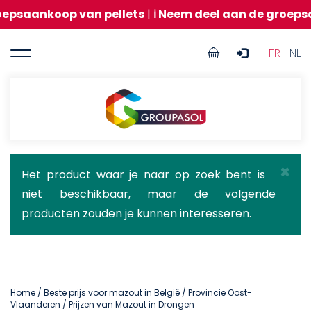
Overslaan
op van pellets
|
ℹ️ Neem deel aan de groepsaankoop v
en
naar
User
de
FR
| NL
inhoud
account
gaan
menu
Groupasol
×
Statusbericht
Het product waar je naar op zoek bent is
niet beschikbaar, maar de volgende
producten zouden je kunnen interesseren.
Home
/
Beste prijs voor mazout in België
/
Provincie Oost-
Vlaanderen
/ Prijzen van Mazout in Drongen