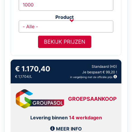
Product
BEKIJK PRIJZEN
Standaard (H0)
€ 1.170,40
Je bespaart € 99,20 !
€ 1,1704/L
in vergelijking met de officiële prijs
GROEPSAANKOOP
Levering binnen
14 werkdagen
MEER INFO