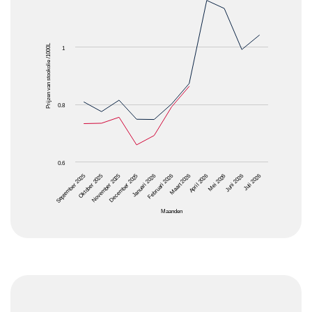
The chart has 1 X axis displaying Maanden.
The chart has 1 Y axis displaying Prijzen van stooko
Prijzen van stookolie /1000L
1
0.8
0.6
April 2026
Januari 2026
Oktober 2025
Juni 2026
Maart 2026
December 2025
September 2025
Mei 2026
Februari 2026
November 2025
Juli 2026
Maanden
End of interactive chart.