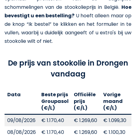
schommelingen van de stookolieprijs in België.
Hoe
bevestigt u een bestelling?
U hoeft alleen maar op
de knop “Ik bestel” te klikken en het formulier in te
vullen, waarbij u duidelijk aangeeft of u extra's bij uw
stookolie wilt of niet.
De prijs van stookolie in Drongen
vandaag
Data
Beste prijs
Officiële
Vorige
V
Groupasol
prijs
maand
j
(€/L)
(€/L)
(€/L)
(
09/08/2026
€ 1.170,40
€ 1.269,60
€ 1.099,30
€
08/08/2026
€ 1.170,40
€ 1.269,60
€ 1.100,30
€