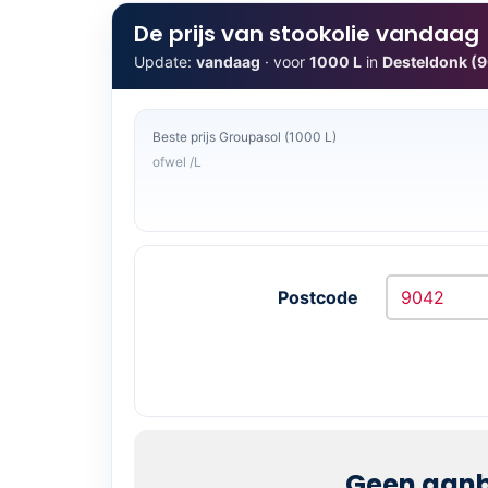
De prijs van stookolie vandaag
Update:
vandaag
· voor
1000 L
in
Desteldonk (
Beste prijs Groupasol (1000 L)
ofwel /L
Postcode
Geen aanb