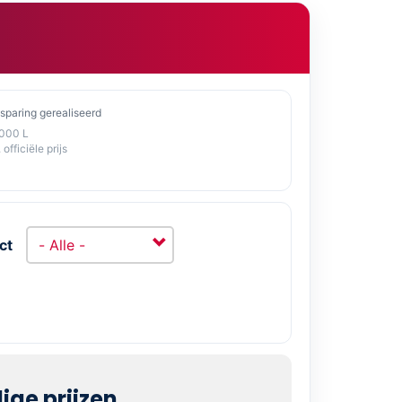
sparing gerealiseerd
1000 L
 officiële prijs
ct
ge prijzen