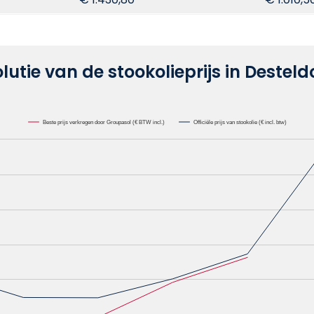
lutie van de stookolieprijs in Destel
Beste prijs verkregen door Groupasol (€ BTW incl.)
Officiële prijs van stookolie (€ incl. btw)
lie /1000L. Data ranges from 0.6582 to 1.1622.