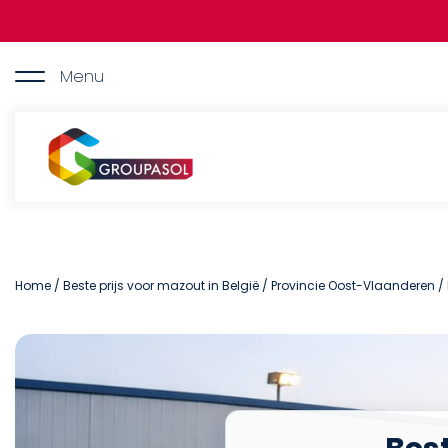
Overslaan
en
naar
de
Menu
inhoud
gaan
Groupasol
Home
/
Beste prijs voor mazout in België
/
Provincie Oost-Vlaanderen
/ 