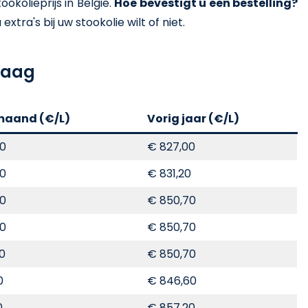
kolieprijs in België.
Hoe bevestigt u een bestelling?
xtra's bij uw stookolie wilt of niet.
ndaag
maand (€/L)
Vorig jaar (€/L)
00
€ 827,00
00
€ 831,20
00
€ 850,70
00
€ 850,70
70
€ 850,70
0
€ 846,60
0
€ 857,20