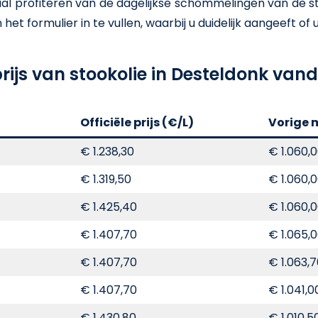
 profiteren van de dagelijkse schommelingen van de stoo
t formulier in te vullen, waarbij u duidelijk aangeeft of u e
rijs van stookolie in Desteldonk va
Officiële prijs (€/L)
Vorige 
€ 1.238,30
€ 1.060,
€ 1.319,50
€ 1.060,
€ 1.425,40
€ 1.060,
€ 1.407,70
€ 1.065,
€ 1.407,70
€ 1.063,
€ 1.407,70
€ 1.041,0
€ 1.430,80
€ 1.010,5