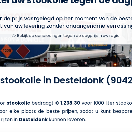
el uw stookolie tegen de dag
t de prijs vastgelegd op het moment van de bestel
t van uw levering zonder onaangename verrassin
👉 Bekijk de aanbiedingen tegen de dagprijs in uw regio.
r stookolie in Desteldonk (904
oor
stookolie
bedraagt
€ 1.238,30
voor 1000 liter stooko
 voor elke plaats de beste prijzen, zodat u kunt bespa
rijzen in
Desteldonk
kunnen leveren.