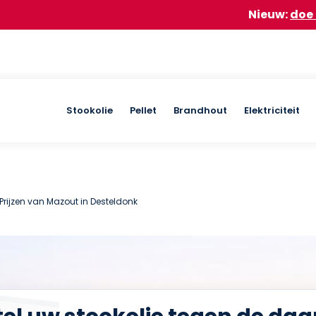
Nieuw:
doe mee aan onz
Main
Stookolie
Pellet
Brandhout
Elektriciteit
navigation
Prijzen van Mazout in Desteldonk