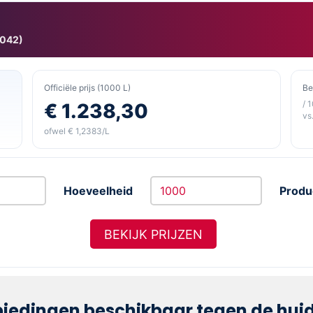
9042)
Officiële prijs (1000 L)
Be
/ 
€ 1.238,30
vs.
ofwel € 1,2383/L
Hoeveelheid
Produ
BEKIJK PRIJZEN
iedingen beschikbaar tegen de huidi