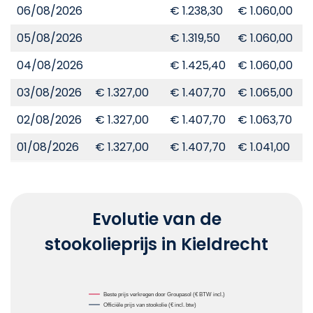
06/08/2026
€ 1.238,30
€ 1.060,00
€
05/08/2026
€ 1.319,50
€ 1.060,00
€
04/08/2026
€ 1.425,40
€ 1.060,00
€
03/08/2026
€ 1.327,00
€ 1.407,70
€ 1.065,00
€
02/08/2026
€ 1.327,00
€ 1.407,70
€ 1.063,70
€
01/08/2026
€ 1.327,00
€ 1.407,70
€ 1.041,00
€
Evolutie van de
stookolieprijs in Kieldrecht
Chart
Beste prijs verkregen door Groupasol (€ BTW incl.)
Officiële prijs van stookolie (€ incl. btw)