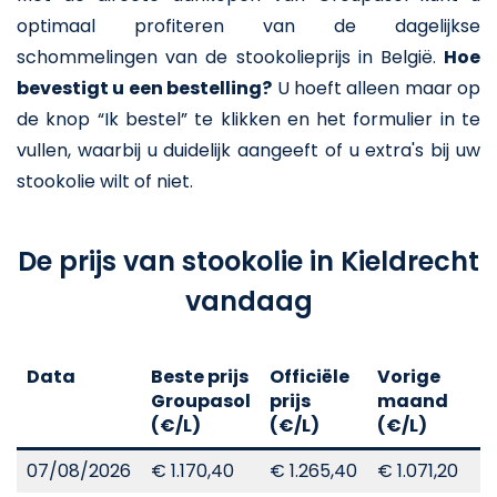
optimaal profiteren van de dagelijkse
schommelingen van de stookolieprijs in België.
Hoe
bevestigt u een bestelling?
U hoeft alleen maar op
de knop “Ik bestel” te klikken en het formulier in te
vullen, waarbij u duidelijk aangeeft of u extra's bij uw
stookolie wilt of niet.
De prijs van stookolie in Kieldrecht
vandaag
Data
Beste prijs
Officiële
Vorige
V
Groupasol
prijs
maand
j
(€/L)
(€/L)
(€/L)
(
07/08/2026
€ 1.170,40
€ 1.265,40
€ 1.071,20
€