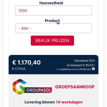
Hoeveelheid
Product
BEKIJK PRIJZEN
Standaard (H0)
€ 1.170,40
Je bespaart € 95,00 !
€ 1,1704/L
in vergelijking met de officiële prijs
GROEPSAANKOOP
Levering binnen
14 werkdagen