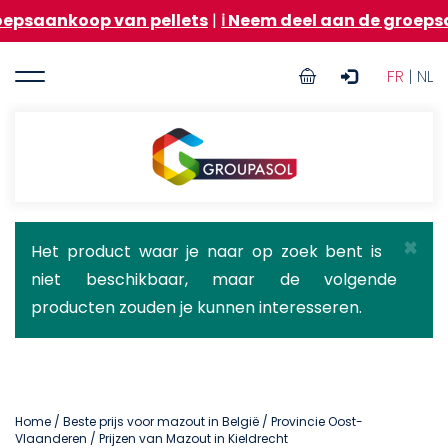
Overslaan
p van pellets
|
ℹ️ Neem deel aan de groepsaankoop v
en
naar
User
de
FR
| NL
inhoud
account
gaan
menu
Groupasol
×
Statusbericht
Het product waar je naar op zoek bent is
niet beschikbaar, maar de volgende
producten zouden je kunnen interesseren.
Home
/
Beste prijs voor mazout in België
/
Provincie Oost-
Vlaanderen
/ Prijzen van Mazout in Kieldrecht