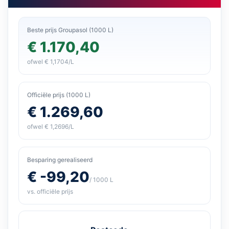
Beste prijs Groupasol (1000 L)
€ 1.170,40
ofwel € 1,1704/L
Officiële prijs (1000 L)
€ 1.269,60
ofwel € 1,2696/L
Besparing gerealiseerd
€ -99,20
/ 1000 L
vs. officiële prijs