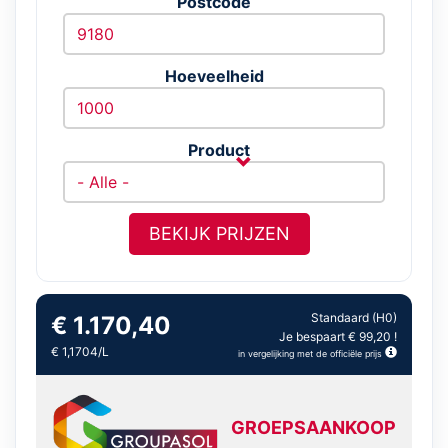
Postcode
Hoeveelheid
Product
BEKIJK PRIJZEN
Standaard (H0)
€ 1.170,40
Je bespaart € 99,20 !
€ 1,1704/L
in vergelijking met de officiële prijs
GROEPSAANKOOP