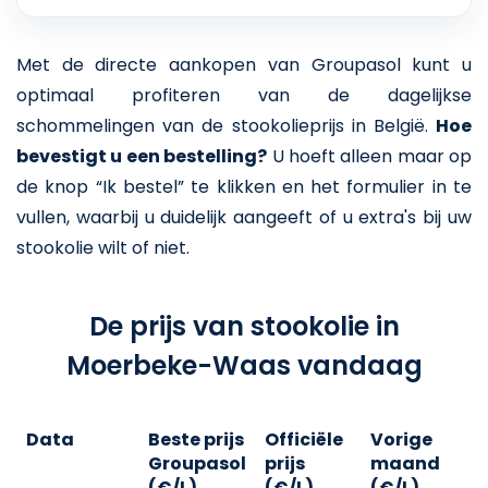
Met de directe aankopen van Groupasol kunt u
optimaal profiteren van de dagelijkse
schommelingen van de stookolieprijs in België.
Hoe
bevestigt u een bestelling?
U hoeft alleen maar op
de knop “Ik bestel” te klikken en het formulier in te
vullen, waarbij u duidelijk aangeeft of u extra's bij uw
stookolie wilt of niet.
De prijs van stookolie in
Moerbeke-Waas vandaag
Data
Beste prijs
Officiële
Vorige
V
Groupasol
prijs
maand
j
(€/L)
(€/L)
(€/L)
(