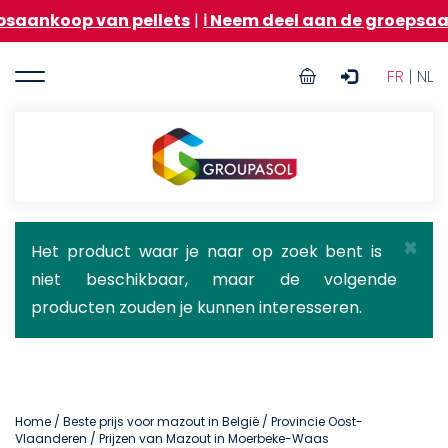
Overslaan
van pellets
|
ℹ️ Neem deel aan de groepsaankoop van 
en
naar
User
de
FR
| NL
inhoud
account
gaan
menu
Groupasol
×
Statusbericht
Het product waar je naar op zoek bent is
niet beschikbaar, maar de volgende
producten zouden je kunnen interesseren.
Home
/
Beste prijs voor mazout in België
/
Provincie Oost-
Vlaanderen
/ Prijzen van Mazout in Moerbeke-Waas