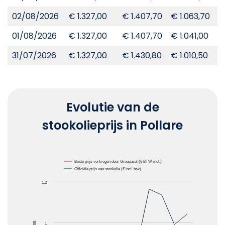
02/08/2026
€ 1.327,00
€ 1.407,70
€ 1.063,70
€
01/08/2026
€ 1.327,00
€ 1.407,70
€ 1.041,00
€
31/07/2026
€ 1.327,00
€ 1.430,80
€ 1.010,50
€
Evolutie van de
stookolieprijs in Pollare
Chart
Beste prijs verkregen door Groupasol (€ BTW incl.)
Officiële prijs van stookolie (€ incl. btw)
Line chart with 2 lines.
1.2
The chart has 1 X axis displaying Maanden.
The chart has 1 Y axis displaying Prijzen van stooko
1