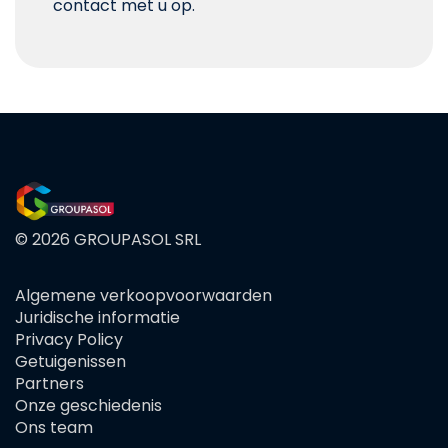
contact met u op.
© 2026 GROUPASOL SRL
Algemene verkoopvoorwaarden
FOOTER
Juridische informatie
MENU
Privacy Policy
Getuigenissen
Partners
Onze geschiedenis
Ons team