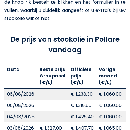
de knop “Ik bestel” te klikken en het formulier in te
vullen, waarbij u duidelijk aangeeft of u extra's bij uw
stookolie wilt of niet.
De prijs van stookolie in Pollare
vandaag
Data
Beste prijs
Officiële
Vorige
V
Groupasol
prijs
maand
j
(€/L)
(€/L)
(€/L)
(
06/08/2026
€ 1.238,30
€ 1.060,00
€
05/08/2026
€ 1.319,50
€ 1.060,00
€
04/08/2026
€ 1.425,40
€ 1.060,00
€
03/08/2026
€ 1.327,00
€ 1.407,70
€ 1.065,00
€