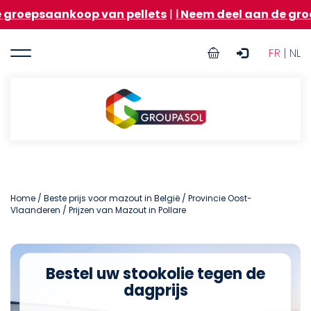
Overslaan
ankoop van pellets
|
ℹ️ Neem deel aan de groepsaanko
en
naar
User
de
FR
| NL
inhoud
account
gaan
menu
Groupasol
Home
/
Beste prijs voor mazout in België
/
Provincie Oost-
Vlaanderen
/ Prijzen van Mazout in Pollare
Bestel uw stookolie tegen de
dagprijs